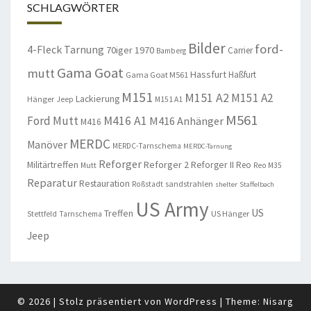
SCHLAGWÖRTER
Bilder
ford-
4-Fleck Tarnung
70iger
1970
Carrier
Bamberg
Gama Goat
mutt
Hassfurt
Haßfurt
Gama Goat M561
M151
M151 A2
M151 A2
Lackierung
Hänger
Jeep
M151 A1
M561
Ford Mutt
M416 A1
M416 Anhänger
M416
MERDC
Manöver
MERDC-Tarnschema
MERDC-Tarnung
Reforger
Militärtreffen
Reforger 2
Reforger II
Reo
Mutt
Reo M35
Reparatur
Restauration
sandstrahlen
Roßstadt
shelter
Staffelbach
US Army
US
Treffen
US Hänger
Stettfeld
Tarnschema
Jeep
© 2026
|
Stolz präsentiert von
WordPress
|
Theme:
Nisarg