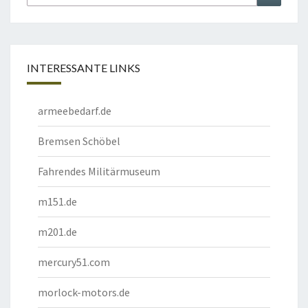
nach:
INTERESSANTE LINKS
armeebedarf.de
Bremsen Schöbel
Fahrendes Militärmuseum
m151.de
m201.de
mercury51.com
morlock-motors.de