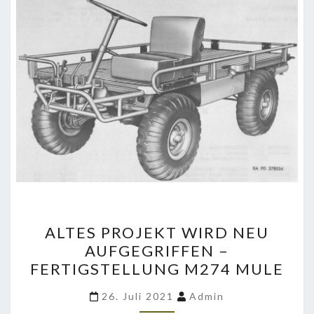
ALTES
ALTES PROJEKT WIRD NEU
PROJEKT
AUFGEGRIFFEN –
WIRD
FERTIGSTELLUNG M274 MULE
NEU
AUFGEGRIFFEN
26. Juli 2021
Admin
–