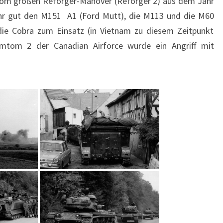
r vom großen Reforger-Manöver (Reforger 2) aus dem Jahr
(ELTMANN)
hr gut den M151 A1 (Ford Mutt), die M113 und die M60
ie Cobra zum Einsatz (in Vietnam zu diesem Zeitpunkt
amtom 2 der Canadian Airforce wurde ein Angriff mit