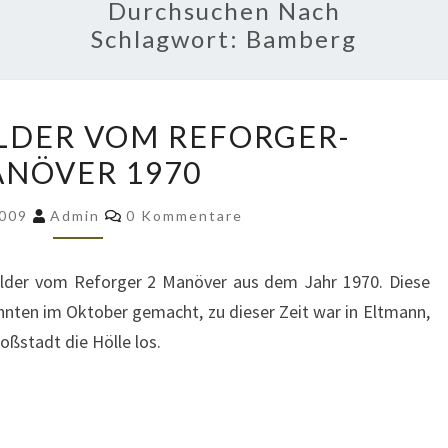
Durchsuchen Nach
Schlagwort:
Bamberg
WEITERE
LDER VOM REFORGER-
BILDER
NÖVER 1970
VOM
REFORGER-
Kommentare
2009
Admin
0 Kommentare
MANÖVER
1970
Bilder vom Reforger 2 Manöver aus dem Jahr 1970. Diese
ten im Oktober gemacht, zu dieser Zeit war in Eltmann,
oßstadt die Hölle los.