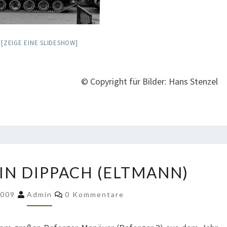
[ZEIGE EINE SLIDESHOW]
© Copyright für Bilder: Hans Stenzel
DIE
 IN DIPPACH (ELTMANN)
US
ARMY
Kommentare
2009
Admin
0 Kommentare
IN
DIPPACH