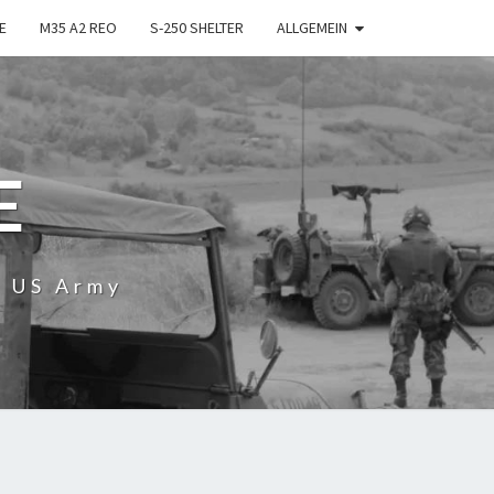
E
M35 A2 REO
S-250 SHELTER
ALLGEMEIN
E
r US Army