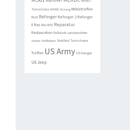
Manöver
MERDC-
Militärtreffen
Tarnschema
MERDC-Tarnung
Reforger
Reforger 2
Reforger
Mutt
Reparatur
II
Reo
Reo M35
Restauration
sandstrahlen
Roßstadt
Stettfeld
Tarnschema
shelter
Staffelbach
US Army
Treffen
US Hänger
US Jeep