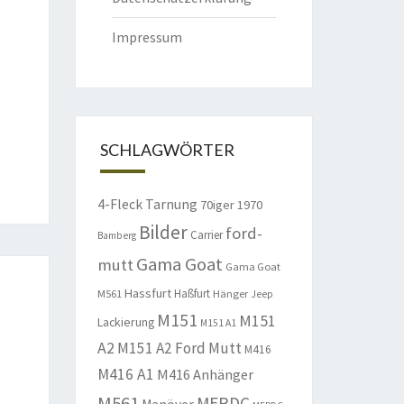
Impressum
SCHLAGWÖRTER
4-Fleck Tarnung
70iger
1970
Bilder
ford-
Carrier
Bamberg
Gama Goat
mutt
Gama Goat
Hassfurt
Haßfurt
M561
Hänger
Jeep
M151
M151
Lackierung
M151 A1
A2
M151 A2 Ford Mutt
M416
M416 A1
M416 Anhänger
M561
MERDC