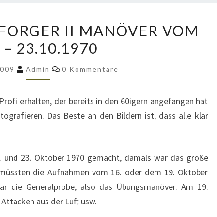
BILDER
FORGER II MANÖVER VOM
VOM
. – 23.10.1970
REFORGER
II
Kommentare
2009
Admin
0 Kommentare
MANÖVER
VOM
 Profi erhalten, der bereits in den 60igern angefangen hat
13.
grafieren. Das Beste an den Bildern ist, dass alle klar
–
23.10.1970
. und 23. Oktober 1970 gemacht, damals war das große
 müssten die Aufnahmen vom 16. oder dem 19. Oktober
r die Generalprobe, also das Übungsmanöver. Am 19.
Attacken aus der Luft usw.