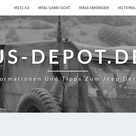
M151 A2
M561 GAMA GOAT
M416 ANHÄNGER
M274 MUL
US-DEPOT.D
formationen Und Tipps Zum Jeep De