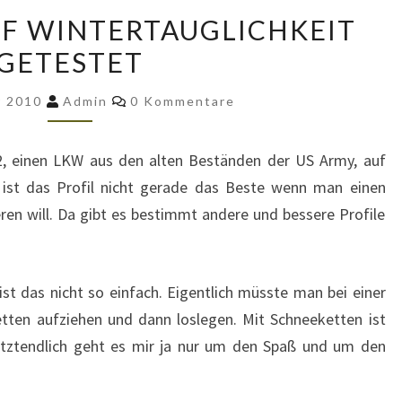
REO
UF WINTERTAUGLICHKEIT
M35
GETESTET
A2
AUF
Kommentare
r 2010
Admin
0 Kommentare
WINTERTAUGLICHKEIT
GETESTET
, einen LKW aus den alten Beständen der US Army, auf
r ist das Profil nicht gerade das Beste wenn man einen
ren will. Da gibt es bestimmt andere und bessere Profile
ist das nicht so einfach. Eigentlich müsste man bei einer
tten aufziehen und dann loslegen. Mit Schneeketten ist
letztendlich geht es mir ja nur um den Spaß und um den