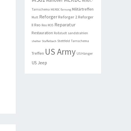
Manöver
MERDC-
Militärtreffen
Tarnschema
MERDC-Tarnung
Reforger
Reforger 2
Reforger
Mutt
Reparatur
II
Reo
Reo M35
Restauration
sandstrahlen
Roßstadt
Stettfeld
Tarnschema
shelter
Staffelbach
US Army
Treffen
US Hänger
US Jeep