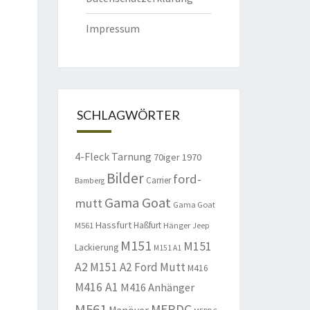
Impressum
SCHLAGWÖRTER
4-Fleck Tarnung
70iger
1970
Bilder
ford-
Carrier
Bamberg
Gama Goat
mutt
Gama Goat
Hassfurt
Haßfurt
M561
Hänger
Jeep
M151
M151
Lackierung
M151 A1
A2
M151 A2 Ford Mutt
M416
M416 A1
M416 Anhänger
M561
MERDC