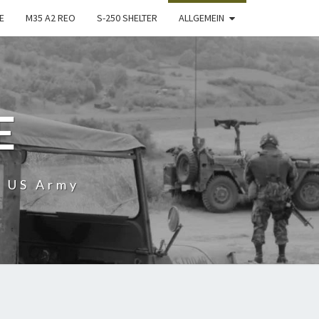
E
M35 A2 REO
S-250 SHELTER
ALLGEMEIN
E
r US Army