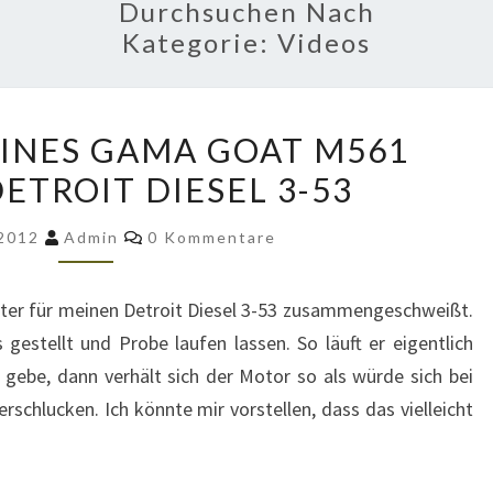
Durchsuchen Nach
Kategorie:
Videos
PROBELAUF
INES GAMA GOAT M561
EINES
ETROIT DIESEL 3-53
GAMA
GOAT
Kommentare
 2012
Admin
0 Kommentare
M561
MOTORS
ter für meinen Detroit Diesel 3-53 zusammengeschweißt.
DETROIT
estellt und Probe laufen lassen. So läuft er eigentlich
DIESEL
 gebe, dann verhält sich der Motor so als würde sich bei
3-
rschlucken. Ich könnte mir vorstellen, dass das vielleicht
53