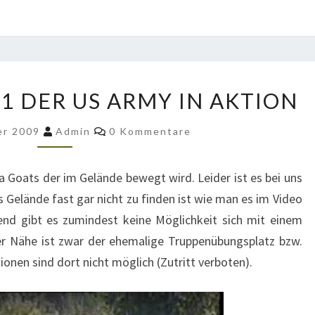
GAMA
1 DER US ARMY IN AKTION
GOAT
M561
Kommentare
er 2009
Admin
0 Kommentare
DER
US
a Goats der im Gelände bewegt wird. Leider ist es bei uns
ARMY
s Gelände fast gar nicht zu finden ist wie man es im Video
IN
gend gibt es zumindest keine Möglichkeit sich mit einem
AKTION
er Nähe ist zwar der ehemalige Truppenübungsplatz bzw.
ionen sind dort nicht möglich (Zutritt verboten).