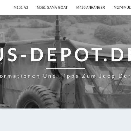
M151 A2
M561 GAMA GOAT
M416 ANHÄNGER
M274 MUL
US-DEPOT.D
formationen Und Tipps Zum Jeep De