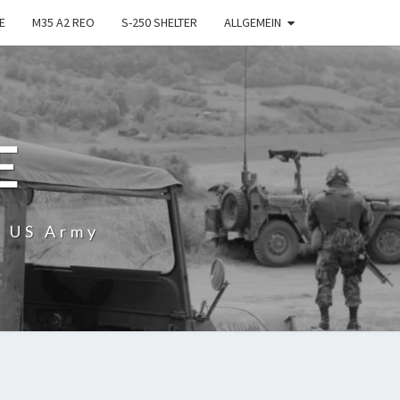
E
M35 A2 REO
S-250 SHELTER
ALLGEMEIN
E
r US Army