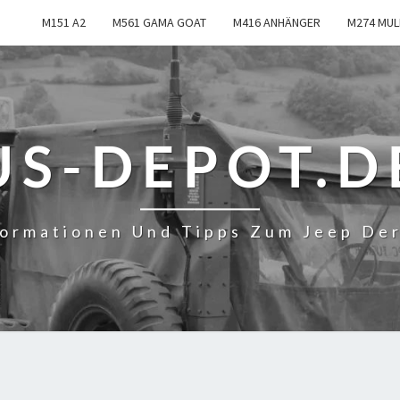
M151 A2
M561 GAMA GOAT
M416 ANHÄNGER
M274 MUL
US-DEPOT.D
formationen Und Tipps Zum Jeep De