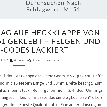
Durchsuchen Nach
Schlagwort:
M151
ANTIRUTSCHBELAG
AG AUF HECKKLAPPE VON
AUF
1 GEKLEBT – FELGEN UND
HECKKLAPPE
-CODES LACKIERT
VON
GAMA
Kommentare
 2012
Admin
0 Kommentare
GOAT
M561
 auf der Heckklappe des Gama Goats M561 geklebt. Dafür
GEKLEBT
band mit 15 Metern Länge und 50mm Breite besorgt. Zum
–
infach ein Stück Rohr genommen, 3/4 des Umfangs
FELGEN
 angeschliffen. Ich musste das simple „Locheisen“ öfters
UND
t gerade die beste Qualität hatte. Eine andere Lösung um
BUMPER-