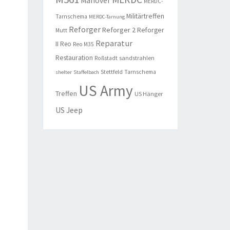
Manöver
MERDC-
Militärtreffen
Tarnschema
MERDC-Tarnung
Reforger
Reforger 2
Reforger
Mutt
Reparatur
II
Reo
Reo M35
Restauration
sandstrahlen
Roßstadt
Stettfeld
Tarnschema
shelter
Staffelbach
US Army
Treffen
US Hänger
US Jeep