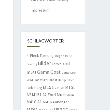
Impressum
SCHLAGWÖRTER
4-Fleck Tarnung
70iger
1970
Bilder
ford-
Carrier
Bamberg
Gama Goat
mutt
Gama Goat
Hassfurt
Haßfurt
M561
Hänger
Jeep
M151
M151
Lackierung
M151 A1
A2
M151 A2 Ford Mutt
M416
M416 A1
M416 Anhänger
M561
MERDC