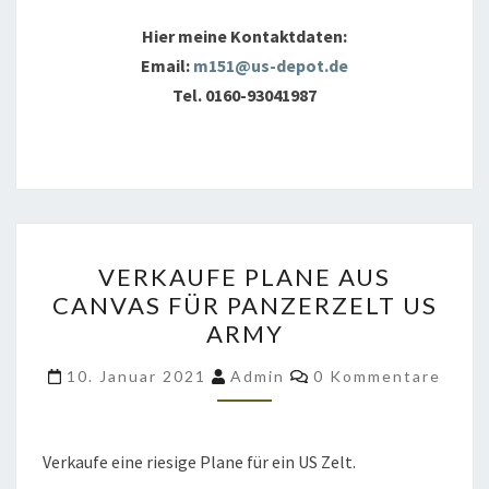
Hier meine Kontaktdaten:
Email:
m151@us-depot.de
Tel. 0160-93041987
VERKAUFE
VERKAUFE PLANE AUS
PLANE
CANVAS FÜR PANZERZELT US
AUS
ARMY
CANVAS
FÜR
Kommentare
10. Januar 2021
Admin
0 Kommentare
PANZERZELT
US
ARMY
Verkaufe eine riesige Plane für ein US Zelt.