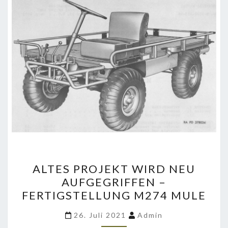
ALTES
ALTES PROJEKT WIRD NEU
PROJEKT
AUFGEGRIFFEN –
WIRD
FERTIGSTELLUNG M274 MULE
NEU
AUFGEGRIFFEN
26. Juli 2021
Admin
–