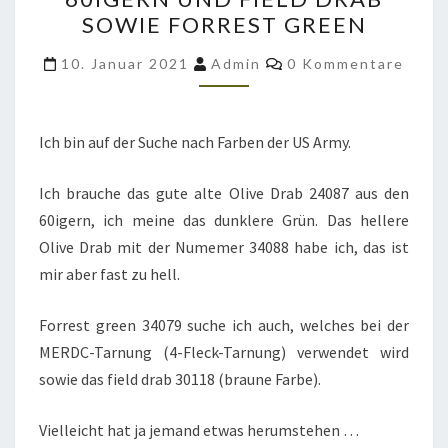
US
SOWIE FORREST GREEN
ARMY
Kommentare
OLIVE
10. Januar 2021
Admin
0 Kommentare
DRAB
24087
Ich bin auf der Suche nach Farben der US Army.
AUS
DEN
Ich brauche das gute alte Olive Drab 24087 aus den
60IGERN
60igern, ich meine das dunklere Grün. Das hellere
UND
Olive Drab mit der Numemer 34088 habe ich, das ist
FIELD
mir aber fast zu hell.
DRAB
SOWIE
Forrest green 34079 suche ich auch, welches bei der
FORREST
MERDC-Tarnung (4-Fleck-Tarnung) verwendet wird
GREEN
sowie das field drab 30118 (braune Farbe).
Vielleicht hat ja jemand etwas herumstehen …