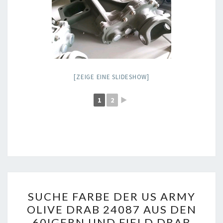
[ZEIGE EINE SLIDESHOW]
1
2
►
SUCHE
SUCHE FARBE DER US ARMY
FARBE
OLIVE DRAB 24087 AUS DEN
DER
60IGERN UND FIELD DRAB