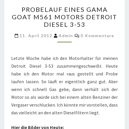
PROBELAUF
PROBELAUF EINES GAMA
EINES
GOAT M561 MOTORS DETROIT
GAMA
DIESEL 3-53
GOAT
M561
Kommentare
11. April 2012
Admin
0 Kommentare
MOTORS
DETROIT
DIESEL
Letzte Woche habe ich den Motorhalter für meinen
3-
Detroit Diesel 3-53 zusammengeschweißt. Heute
53
habe ich den Motor mal raus gestellt und Probe
laufen lassen. So läuft er eigentlich ganz gut. Aber
wenn ich schnell Gas gebe, dann verhält sich der
Motor so als würde sich bei einem alten Benziner der
Vergaser verschlucken. Ich könnte mir vorstellen, dass
das vielleicht an den alten Dieselfiltern liegt.
Hier die Bilder von Heute: