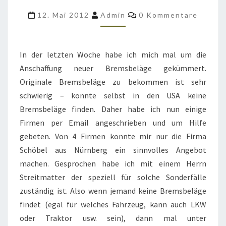
M561
Kommentare
12. Mai 2012
Admin
0 Kommentare
MÜSSSEN
ERNEUERT
WERDEN
In der letzten Woche habe ich mich mal um die
Anschaffung neuer Bremsbeläge gekümmert.
Originale Bremsbeläge zu bekommen ist sehr
schwierig – konnte selbst in den USA keine
Bremsbeläge finden. Daher habe ich nun einige
Firmen per Email angeschrieben und um Hilfe
gebeten. Von 4 Firmen konnte mir nur die Firma
Schöbel aus Nürnberg ein sinnvolles Angebot
machen. Gesprochen habe ich mit einem Herrn
Streitmatter der speziell für solche Sonderfälle
zuständig ist. Also wenn jemand keine Bremsbeläge
findet (egal für welches Fahrzeug, kann auch LKW
oder Traktor usw. sein), dann mal unter