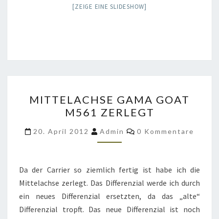
[ZEIGE EINE SLIDESHOW]
MITTELACHSE
MITTELACHSE GAMA GOAT
GAMA
M561 ZERLEGT
GOAT
M561
Kommentare
20. April 2012
Admin
0 Kommentare
ZERLEGT
Da der Carrier so ziemlich fertig ist habe ich die
Mittelachse zerlegt. Das Differenzial werde ich durch
ein neues Differenzial ersetzten, da das „alte“
Differenzial tropft. Das neue Differenzial ist noch