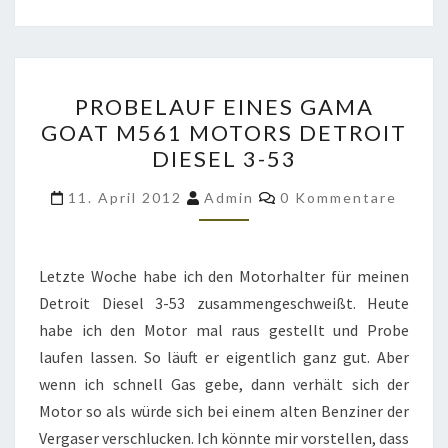
PROBELAUF
PROBELAUF EINES GAMA
EINES
GOAT M561 MOTORS DETROIT
GAMA
DIESEL 3-53
GOAT
M561
Kommentare
11. April 2012
Admin
0 Kommentare
MOTORS
DETROIT
DIESEL
Letzte Woche habe ich den Motorhalter für meinen
3-
Detroit Diesel 3-53 zusammengeschweißt. Heute
53
habe ich den Motor mal raus gestellt und Probe
laufen lassen. So läuft er eigentlich ganz gut. Aber
wenn ich schnell Gas gebe, dann verhält sich der
Motor so als würde sich bei einem alten Benziner der
Vergaser verschlucken. Ich könnte mir vorstellen, dass