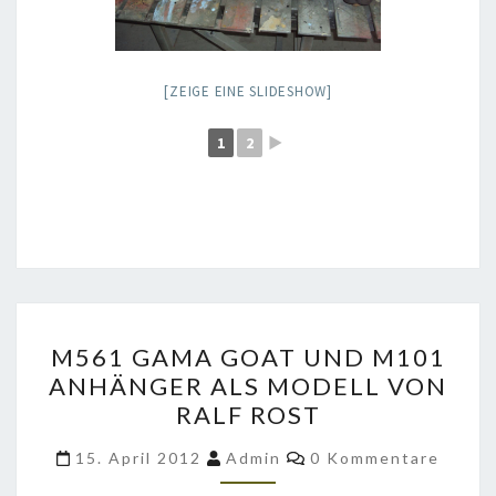
[ZEIGE EINE SLIDESHOW]
1
2
►
M561
M561 GAMA GOAT UND M101
GAMA
ANHÄNGER ALS MODELL VON
GOAT
RALF ROST
UND
M101
Kommentare
15. April 2012
Admin
0 Kommentare
ANHÄNGER