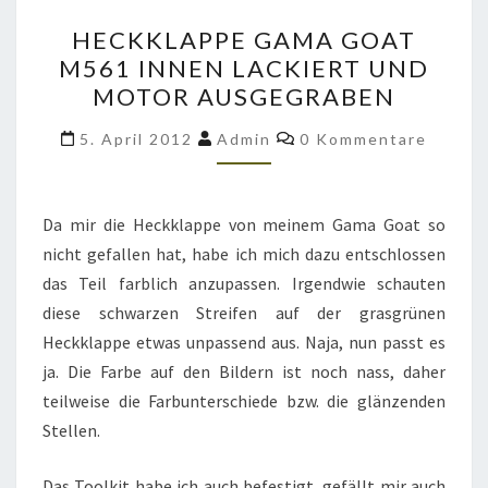
HECKKLAPPE
HECKKLAPPE GAMA GOAT
GAMA
M561 INNEN LACKIERT UND
GOAT
MOTOR AUSGEGRABEN
M561
INNEN
Kommentare
5. April 2012
Admin
0 Kommentare
LACKIERT
UND
MOTOR
Da mir die Heckklappe von meinem Gama Goat so
AUSGEGRABEN
nicht gefallen hat, habe ich mich dazu entschlossen
das Teil farblich anzupassen. Irgendwie schauten
diese schwarzen Streifen auf der grasgrünen
Heckklappe etwas unpassend aus. Naja, nun passt es
ja. Die Farbe auf den Bildern ist noch nass, daher
teilweise die Farbunterschiede bzw. die glänzenden
Stellen.
Das Toolkit habe ich auch befestigt, gefällt mir auch