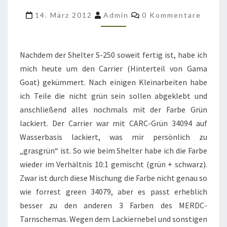
M561
Kommentare
14. März 2012
Admin
0 Kommentare
DER
US
ARMY
Nachdem der Shelter S-250 soweit fertig ist, habe ich
GRÜN
mich heute um den Carrier (Hinterteil von Gama
LACKIERT
Goat) gekümmert. Nach einigen Kleinarbeiten habe
ich Teile die nicht grün sein sollen abgeklebt und
anschließend alles nochmals mit der Farbe Grün
lackiert. Der Carrier war mit CARC-Grün 34094 auf
Wasserbasis lackiert, was mir persönlich zu
„grasgrün“ ist. So wie beim Shelter habe ich die Farbe
wieder im Verhältnis 10:1 gemischt (grün + schwarz).
Zwar ist durch diese Mischung die Farbe nicht genau so
wie forrest green 34079, aber es passt erheblich
besser zu den anderen 3 Farben des MERDC-
Tarnschemas. Wegen dem Lackiernebel und sonstigen