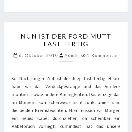
NUN
NUN IST DER FORD MUTT
IST
FAST FERTIG
DER
FORD
Kommentare
6. Oktober 2010
Admin
1 Kommentar
MUTT
FAST
FERTIG
So. Nach langer Zeit ist der Jeep fast fertig. Heute
habe wir das Verdeckgestänge und das Verdeck
montiert sowie andere Kleinigkeiten. Das einzige das
im Moment komischerweise nicht funktioniert sind
die beiden Bremsleuchten. Hier müssen wir Morgen
ein neues Kabel durchziehen, da scheinbar ein
Kabelbruch vorliegt. Zumindest hat das unsere