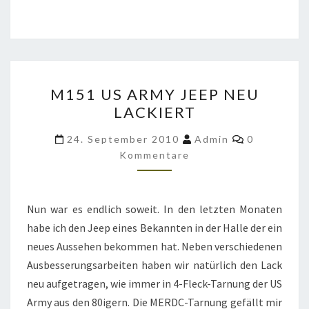
M151
M151 US ARMY JEEP NEU
US
LACKIERT
ARMY
JEEP
Kommentar
24. September 2010
Admin
0
NEU
Kommentare
LACKIERT
Nun war es endlich soweit. In den letzten Monaten
habe ich den Jeep eines Bekannten in der Halle der ein
neues Aussehen bekommen hat. Neben verschiedenen
Ausbesserungsarbeiten haben wir natürlich den Lack
neu aufgetragen, wie immer in 4-Fleck-Tarnung der US
Army aus den 80igern. Die MERDC-Tarnung gefällt mir