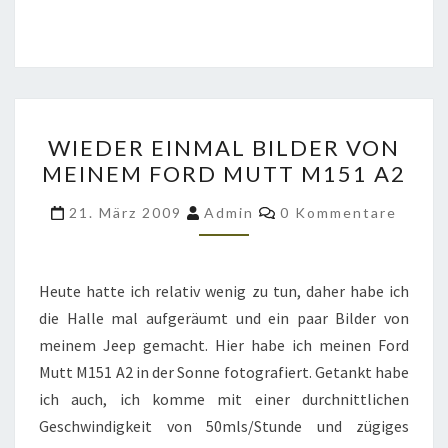
WIEDER
WIEDER EINMAL BILDER VON
EINMAL
MEINEM FORD MUTT M151 A2
BILDER
VON
Kommentare
21. März 2009
Admin
0 Kommentare
MEINEM
FORD
MUTT
Heute hatte ich relativ wenig zu tun, daher habe ich
M151
die Halle mal aufgeräumt und ein paar Bilder von
A2
meinem Jeep gemacht. Hier habe ich meinen Ford
Mutt M151 A2 in der Sonne fotografiert. Getankt habe
ich auch, ich komme mit einer durchnittlichen
Geschwindigkeit von 50mls/Stunde und zügiges