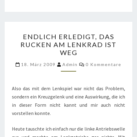
ENDLICH
ENDLICH ERLEDIGT, DAS
ERLEDIGT,
RUCKEN AM LENKRAD IST
DAS
WEG
RUCKEN
AM
Kommentare
18. März 2009
Admin
0 Kommentare
LENKRAD
IST
WEG
Also das mit dem Lenkspiel war nicht das Problem,
sondern ein Kreuzgelenk und eine Auswirkung, die ich
in dieser Form nicht kannt und mir auch nicht
vorstellen konnte.
Heute tauschte ich einfach nur die linke Antriebswelle