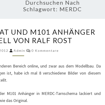
Durchsuchen Nach
Schlagwort:
MERDC
M561
AT UND M101 ANHÄNGER
GAMA
ELL VON RALF ROST
GOAT
UND
Kommentare
 2012
Admin
0 Kommentare
M101
ANHÄNGER
anderen Bereich online, und zwar aus dem Modellbau. Da
ALS
gen ist, habe ich mal 8 verschiedene Bilder von diesem
MODELL
llt.
VON
RALF
er M101 Anhänger in MERDC-Tarnschema lackiert und
ROST
ie das Original.