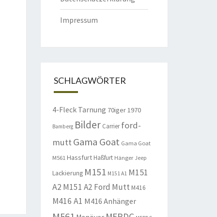
Impressum
SCHLAGWÖRTER
4-Fleck Tarnung
70iger
1970
Bilder
ford-
Carrier
Bamberg
Gama Goat
mutt
Gama Goat
Hassfurt
Haßfurt
M561
Hänger
Jeep
M151
M151
Lackierung
M151 A1
A2
M151 A2 Ford Mutt
M416
M416 A1
M416 Anhänger
M561
MERDC