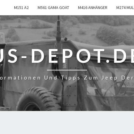
M151 A2
M561 GAMA GOAT
M416 ANHÄNGER
M274 MUL
US-DEPOT.D
formationen Und Tipps Zum Jeep De