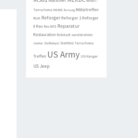
Manöver
MERDC-
Militärtreffen
Tarnschema
MERDC-Tarnung
Reforger
Reforger 2
Reforger
Mutt
Reparatur
II
Reo
Reo M35
Restauration
sandstrahlen
Roßstadt
Stettfeld
Tarnschema
shelter
Staffelbach
US Army
Treffen
US Hänger
US Jeep