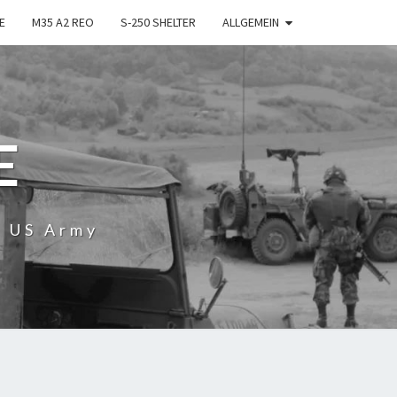
E
M35 A2 REO
S-250 SHELTER
ALLGEMEIN
E
r US Army