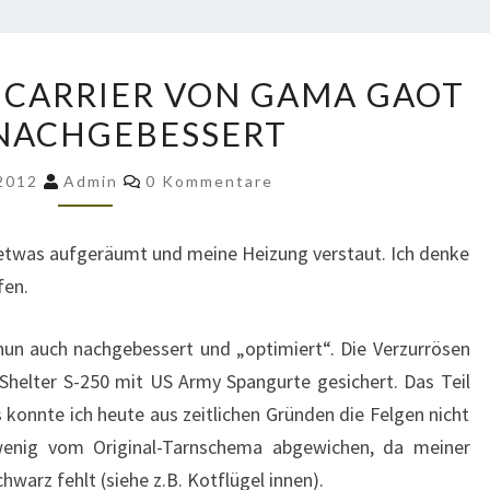
LACKIERUNG
 CARRIER VON GAMA GAOT
AM
NACHGEBESSERT
CARRIER
VON
Kommentare
 2012
Admin
0 Kommentare
GAMA
GAOT
 etwas aufgeräumt und meine Heizung verstaut. Ich denke
M561
fen.
NACHGEBESSERT
nun auch nachgebessert und „optimiert“. Die Verzurrösen
Shelter S-250 mit US Army Spangurte gesichert. Das Teil
gs konnte ich heute aus zeitlichen Gründen die Felgen nicht
 wenig vom Original-Tarnschema abgewichen, da meiner
warz fehlt (siehe z.B. Kotflügel innen).