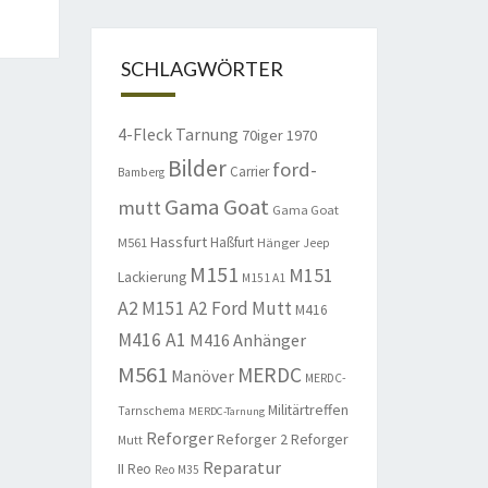
SCHLAGWÖRTER
4-Fleck Tarnung
70iger
1970
Bilder
ford-
Carrier
Bamberg
Gama Goat
mutt
Gama Goat
Hassfurt
Haßfurt
M561
Hänger
Jeep
M151
M151
Lackierung
M151 A1
A2
M151 A2 Ford Mutt
M416
M416 A1
M416 Anhänger
M561
MERDC
Manöver
MERDC-
Militärtreffen
Tarnschema
MERDC-Tarnung
Reforger
Reforger 2
Reforger
Mutt
Reparatur
II
Reo
Reo M35