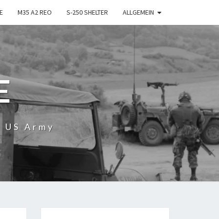
E
M35 A2 REO
S-250 SHELTER
ALLGEMEIN
E
r US Army