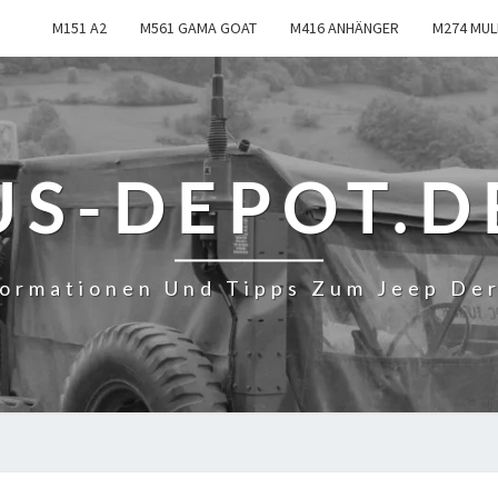
M151 A2
M561 GAMA GOAT
M416 ANHÄNGER
M274 MUL
US-DEPOT.D
formationen Und Tipps Zum Jeep De