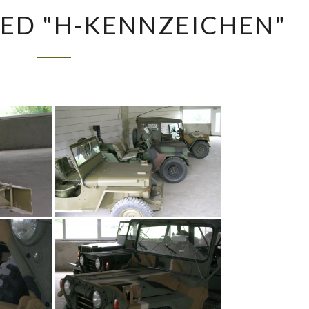
IMAGES
ED "H-KENNZEICHEN"
TAGGED
"H-
KENNZEICHEN"