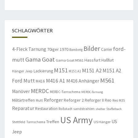
SCHLAGWÖRTER
Bilder
ford-
4-Fleck Tarnung
70iger
1970
Carrier
Bamberg
Gama Goat
mutt
Hassfurt
Haßfurt
Gama Goat M561
M151
M151 A2
M151 A2
Lackierung
Hänger
Jeep
M151 A1
M561
Ford Mutt
M416 A1
M416 Anhänger
M416
MERDC
Manöver
MERDC-Tarnschema
MERDC-Tarnung
Reforger
Militärtreffen
Reforger 2
Reforger II
Reo
Mutt
Reo M35
Reparatur
Restauration
sandstrahlen
Roßstadt
shelter
Staffelbach
US Army
US
Treffen
US Hänger
Stettfeld
Tarnschema
Jeep