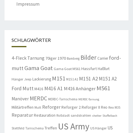
Impressum
SCHLAGWÖRTER
Bilder
ford-
4-Fleck Tarnung
70iger
1970
Carrier
Bamberg
Gama Goat
mutt
Hassfurt
Haßfurt
Gama Goat M561
M151
M151 A2
M151 A2
Lackierung
Hänger
Jeep
M151 A1
M561
Ford Mutt
M416 A1
M416 Anhänger
M416
MERDC
Manöver
MERDC-Tarnschema
MERDC-Tarnung
Reforger
Militärtreffen
Reforger 2
Reforger II
Reo
Mutt
Reo M35
Reparatur
Restauration
sandstrahlen
Roßstadt
shelter
Staffelbach
US Army
US
Treffen
US Hänger
Stettfeld
Tarnschema