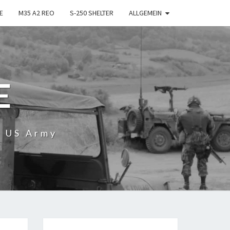
E
M35 A2 REO
S-250 SHELTER
ALLGEMEIN
E
r US Army