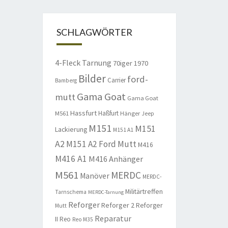
SCHLAGWÖRTER
4-Fleck Tarnung
70iger
1970
Bilder
ford-
Carrier
Bamberg
Gama Goat
mutt
Gama Goat
Hassfurt
Haßfurt
M561
Hänger
Jeep
M151
M151
Lackierung
M151 A1
A2
M151 A2 Ford Mutt
M416
M416 A1
M416 Anhänger
M561
MERDC
Manöver
MERDC-
Militärtreffen
Tarnschema
MERDC-Tarnung
Reforger
Reforger 2
Reforger
Mutt
Reparatur
II
Reo
Reo M35