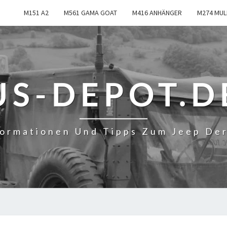
M151 A2
M561 GAMA GOAT
M416 ANHÄNGER
M274 MUL
US-DEPOT.D
formationen Und Tipps Zum Jeep De