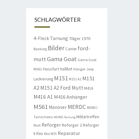
SCHLAGWÖRTER
4-Fleck Tarnung
70iger
1970
Bilder
ford-
Carrier
Bamberg
Gama Goat
mutt
Gama Goat
Hassfurt
Haßfurt
M561
Hänger
Jeep
M151
M151
Lackierung
M151 A1
A2
M151 A2 Ford Mutt
M416
M416 A1
M416 Anhänger
M561
MERDC
Manöver
MERDC-
Militärtreffen
Tarnschema
MERDC-Tarnung
Reforger
Reforger 2
Reforger
Mutt
Reparatur
II
Reo
Reo M35