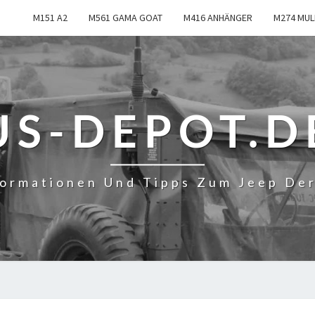
M151 A2
M561 GAMA GOAT
M416 ANHÄNGER
M274 MUL
US-DEPOT.D
formationen Und Tipps Zum Jeep De