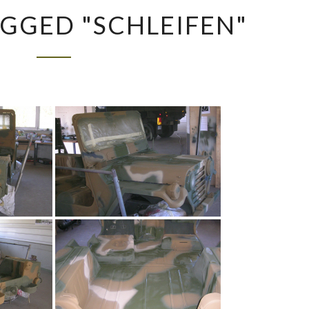
IMAGES
GGED "SCHLEIFEN"
TAGGED
"SCHLEIFEN"