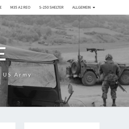
E
M35 A2 REO
S-250 SHELTER
ALLGEMEIN
E
r US Army