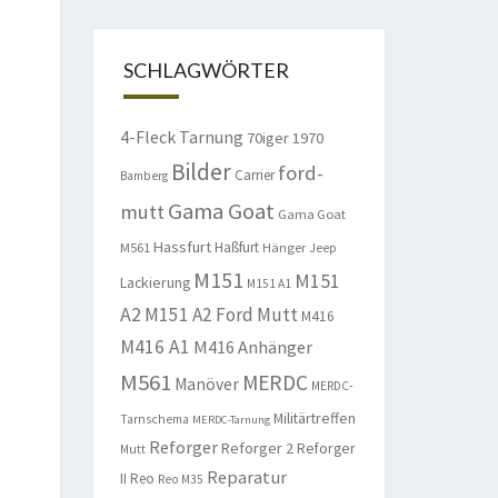
SCHLAGWÖRTER
4-Fleck Tarnung
70iger
1970
Bilder
ford-
Carrier
Bamberg
Gama Goat
mutt
Gama Goat
Hassfurt
Haßfurt
M561
Hänger
Jeep
M151
M151
Lackierung
M151 A1
A2
M151 A2 Ford Mutt
M416
M416 A1
M416 Anhänger
M561
MERDC
Manöver
MERDC-
Militärtreffen
Tarnschema
MERDC-Tarnung
Reforger
Reforger 2
Reforger
Mutt
Reparatur
II
Reo
Reo M35