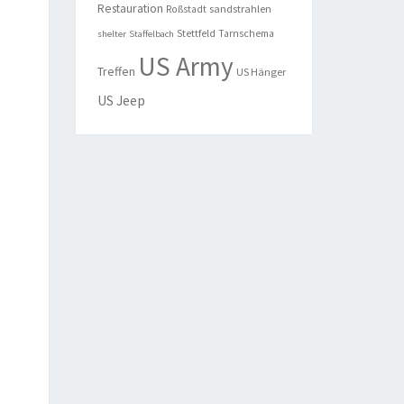
Restauration
sandstrahlen
Roßstadt
Stettfeld
Tarnschema
shelter
Staffelbach
US Army
Treffen
US Hänger
US Jeep