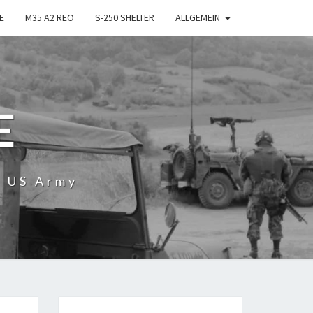
E
M35 A2 REO
S-250 SHELTER
ALLGEMEIN
E
r US Army