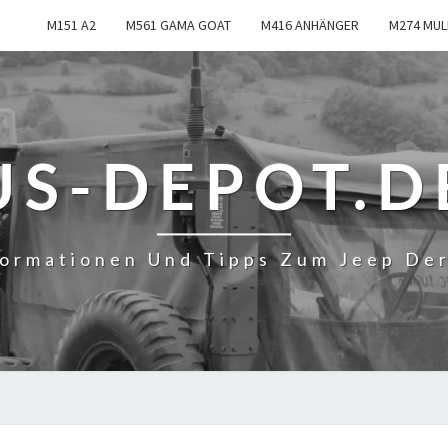
M151 A2
M561 GAMA GOAT
M416 ANHÄNGER
M274 MUL
US-DEPOT.D
formationen Und Tipps Zum Jeep De