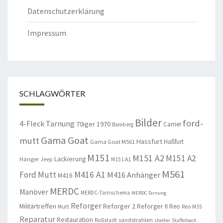
Datenschutzerklärung
Impressum
SCHLAGWÖRTER
Bilder
ford-
4-Fleck Tarnung
70iger
1970
Carrier
Bamberg
Gama Goat
mutt
Hassfurt
Haßfurt
Gama Goat M561
M151
M151 A2
M151 A2
Lackierung
Hänger
Jeep
M151 A1
M561
Ford Mutt
M416 A1
M416 Anhänger
M416
MERDC
Manöver
MERDC-Tarnschema
MERDC-Tarnung
Reforger
Militärtreffen
Reforger 2
Reforger II
Reo
Mutt
Reo M35
Reparatur
Restauration
sandstrahlen
Roßstadt
shelter
Staffelbach