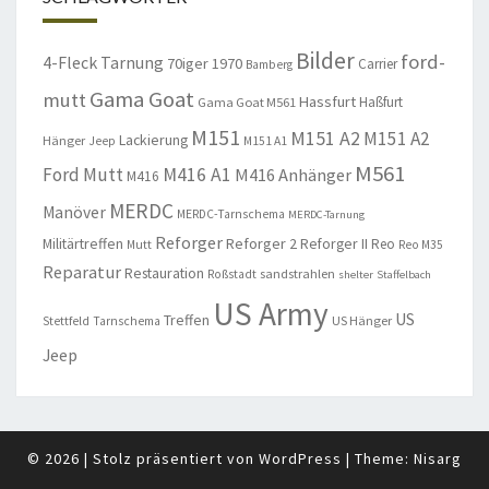
Bilder
ford-
4-Fleck Tarnung
70iger
1970
Carrier
Bamberg
Gama Goat
mutt
Hassfurt
Haßfurt
Gama Goat M561
M151
M151 A2
M151 A2
Lackierung
Hänger
Jeep
M151 A1
M561
Ford Mutt
M416 A1
M416 Anhänger
M416
MERDC
Manöver
MERDC-Tarnschema
MERDC-Tarnung
Reforger
Militärtreffen
Reforger 2
Reforger II
Reo
Mutt
Reo M35
Reparatur
Restauration
sandstrahlen
Roßstadt
shelter
Staffelbach
US Army
US
Treffen
US Hänger
Stettfeld
Tarnschema
Jeep
© 2026
|
Stolz präsentiert von
WordPress
|
Theme:
Nisarg