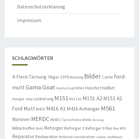
Datenschutzerklärung
Impressum
SCHLAGWÖRTER
Bilder
ford-
4-Fleck Tarnung
70iger
1970
Carrier
Bamberg
Gama Goat
mutt
Hassfurt
Haßfurt
Gama Goat M561
M151
M151 A2
M151 A2
Lackierung
Hänger
Jeep
M151 A1
M561
Ford Mutt
M416 A1
M416 Anhänger
M416
MERDC
Manöver
MERDC-Tarnschema
MERDC-Tarnung
Reforger
Militärtreffen
Reforger 2
Reforger II
Reo
Mutt
Reo M35
Reparatur
Restauration
sandstrahlen
Roßstadt
shelter
Staffelbach