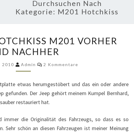
Durchsuchen Nach
Kategorie:
M201 Hotchkiss
BERNHARDS
OTCHKISS M201 VORHER
HOTCHKISS
ND NACHHER
M201
VORHER
Kommentare
r 2010
Admin
2 Kommentare
UND
NACHHER
tplatte etwas herumgestöbert und das ein oder andere
ep gefunden. Der Jeep gehört meinem Kumpel Bernhard,
auber restauriert hat.
 immer die Originalität des Fahrzeugs, so dass es so
n. Sehr schön an diesen Fahrzeugen ist meiner Meinung