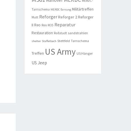
Manöver
MERDC-
Militärtreffen
Tarnschema
MERDC-Tarnung
Reforger
Reforger 2
Reforger
Mutt
Reparatur
II
Reo
Reo M35
Restauration
sandstrahlen
Roßstadt
Stettfeld
Tarnschema
shelter
Staffelbach
US Army
Treffen
US Hänger
US Jeep