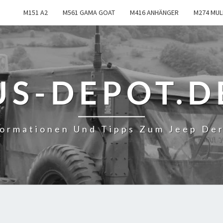
M151 A2
M561 GAMA GOAT
M416 ANHÄNGER
M274 MUL
US-DEPOT.D
formationen Und Tipps Zum Jeep De