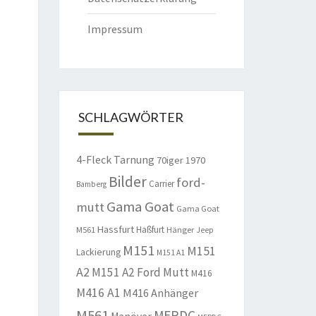
Impressum
SCHLAGWÖRTER
4-Fleck Tarnung
70iger
1970
Bilder
ford-
Carrier
Bamberg
Gama Goat
mutt
Gama Goat
Hassfurt
Haßfurt
M561
Hänger
Jeep
M151
M151
Lackierung
M151 A1
A2
M151 A2 Ford Mutt
M416
M416 A1
M416 Anhänger
M561
MERDC