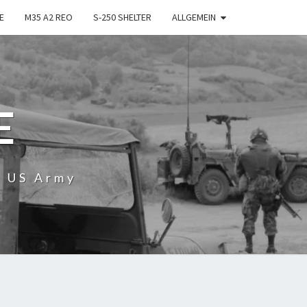
E
M35 A2 REO
S-250 SHELTER
ALLGEMEIN
E
r US Army