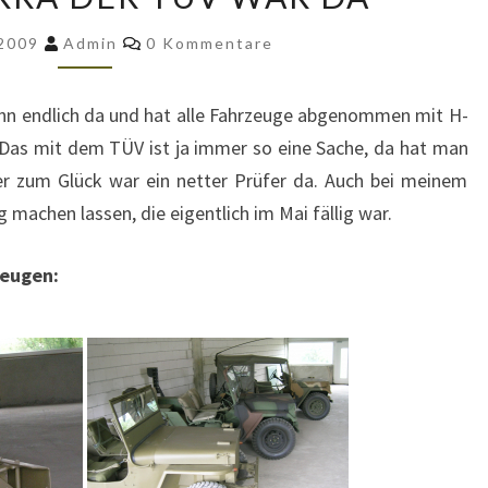
HURRA
DER
Kommentare
 2009
Admin
0 Kommentare
TÜV
WAR
nn endlich da und hat alle Fahrzeuge abgenommen mit H-
DA
Das mit dem TÜV ist ja immer so eine Sache, da hat man
er zum Glück war ein netter Prüfer da. Auch bei meinem
machen lassen, die eigentlich im Mai fällig war.
zeugen: