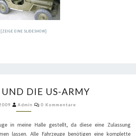
[ZEIGE EINE SLIDESHOW]
DER
 UND DIE US-ARMY
TÜV
UND
Kommentare
 2009
Admin
0 Kommentare
DIE
US-
uge in meine Halle gestellt, da diese eine Zulassung
ARMY
n lassen. Alle Fahrzeuge benötigen eine komplette