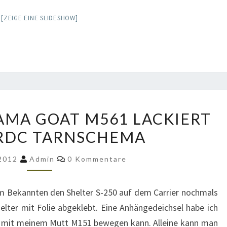
[ZEIGE EINE SLIDESHOW]
CARRIER
AMA GOAT M561 LACKIERT
VON
RDC TARNSCHEMA
GAMA
GOAT
Kommentare
 2012
Admin
0 Kommentare
M561
LACKIERT
 Bekannten den Shelter S-250 auf dem Carrier nochmals
MIT
elter mit Folie abgeklebt. Eine Anhängedeichsel habe ich
MERDC
er mit meinem Mutt M151 bewegen kann. Alleine kann man