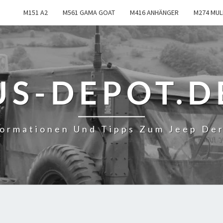
M151 A2
M561 GAMA GOAT
M416 ANHÄNGER
M274 MUL
US-DEPOT.D
formationen Und Tipps Zum Jeep De