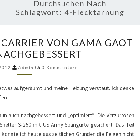
Durchsuchen Nach
Schlagwort:
4-Flecktarnung
LACKIERUNG
 CARRIER VON GAMA GAOT
AM
NACHGEBESSERT
CARRIER
VON
Kommentare
 2012
Admin
0 Kommentare
GAMA
GAOT
 etwas aufgeräumt und meine Heizung verstaut. Ich denke
M561
fen.
NACHGEBESSERT
nun auch nachgebessert und „optimiert“. Die Verzurrösen
Shelter S-250 mit US Army Spangurte gesichert. Das Teil
gs konnte ich heute aus zeitlichen Gründen die Felgen nicht