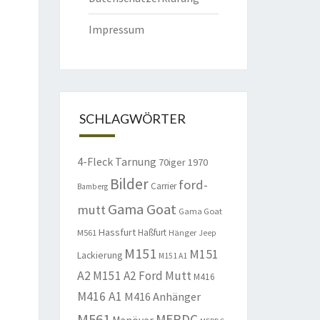
Impressum
SCHLAGWÖRTER
4-Fleck Tarnung
70iger
1970
Bilder
ford-
Carrier
Bamberg
Gama Goat
mutt
Gama Goat
Hassfurt
Haßfurt
M561
Hänger
Jeep
M151
M151
Lackierung
M151 A1
A2
M151 A2 Ford Mutt
M416
M416 A1
M416 Anhänger
M561
MERDC