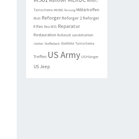
Manöver
MERDC-
Militärtreffen
Tarnschema
MERDC-Tarnung
Reforger
Reforger 2
Reforger
Mutt
Reparatur
II
Reo
Reo M35
Restauration
sandstrahlen
Roßstadt
Stettfeld
Tarnschema
shelter
Staffelbach
US Army
Treffen
US Hänger
US Jeep