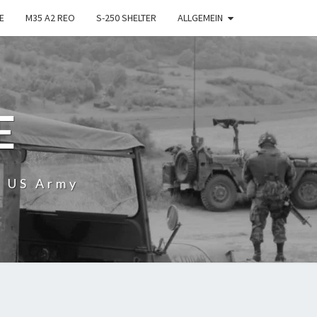
E
M35 A2 REO
S-250 SHELTER
ALLGEMEIN
E
r US Army