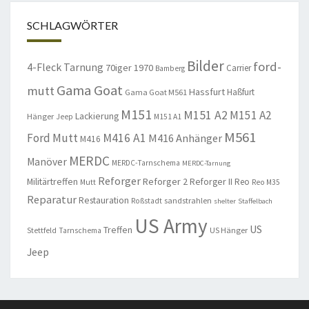
SCHLAGWÖRTER
Bilder
ford-
4-Fleck Tarnung
70iger
1970
Carrier
Bamberg
Gama Goat
mutt
Hassfurt
Haßfurt
Gama Goat M561
M151
M151 A2
M151 A2
Lackierung
Hänger
Jeep
M151 A1
M561
Ford Mutt
M416 A1
M416 Anhänger
M416
MERDC
Manöver
MERDC-Tarnschema
MERDC-Tarnung
Reforger
Militärtreffen
Reforger 2
Reforger II
Reo
Mutt
Reo M35
Reparatur
Restauration
sandstrahlen
Roßstadt
shelter
Staffelbach
US Army
US
Treffen
US Hänger
Stettfeld
Tarnschema
Jeep