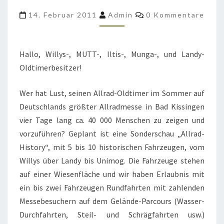
DER
Kommentare
14. Februar 2011
Admin
0 Kommentare
ALLRADMESSE
IN
BAD
Hallo, Willys-, MUTT-, Iltis-, Munga-, und Landy-
KISSINGEN?
Oldtimerbesitzer!
Wer hat Lust, seinen Allrad-Oldtimer im Sommer auf
Deutschlands größter Allradmesse in Bad Kissingen
vier Tage lang ca. 40 000 Menschen zu zeigen und
vorzuführen? Geplant ist eine Sonderschau „Allrad-
History“, mit 5 bis 10 historischen Fahrzeugen, vom
Willys über Landy bis Unimog. Die Fahrzeuge stehen
auf einer Wiesenfläche und wir haben Erlaubnis mit
ein bis zwei Fahrzeugen Rundfahrten mit zahlenden
Messebesuchern auf dem Gelände-Parcours (Wasser-
Durchfahrten, Steil- und Schrägfahrten usw.)