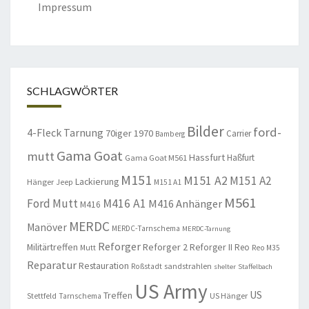
Impressum
SCHLAGWÖRTER
Bilder
ford-
4-Fleck Tarnung
70iger
1970
Carrier
Bamberg
Gama Goat
mutt
Hassfurt
Haßfurt
Gama Goat M561
M151
M151 A2
M151 A2
Lackierung
Hänger
Jeep
M151 A1
M561
Ford Mutt
M416 A1
M416 Anhänger
M416
MERDC
Manöver
MERDC-Tarnschema
MERDC-Tarnung
Reforger
Militärtreffen
Reforger 2
Reforger II
Reo
Mutt
Reo M35
Reparatur
Restauration
sandstrahlen
Roßstadt
shelter
Staffelbach
US Army
US
Treffen
US Hänger
Stettfeld
Tarnschema