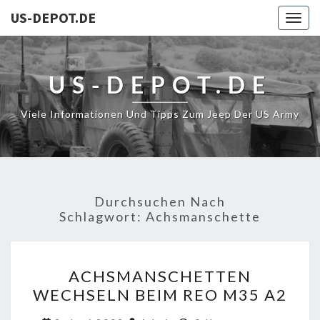
US-DEPOT.DE
Togg
navig
US-DEPOT.DE
Viele Informationen Und Tipps Zum Jeep Der US Army
Durchsuchen Nach
Schlagwort:
Achsmanschette
ACHSMANSCHETTEN
ACHSMANSCHETTEN
WECHSELN
WECHSELN BEIM REO M35 A2
BEIM
REO
Kommentare