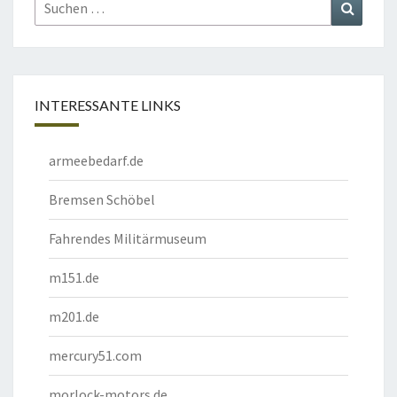
Suchen
Suchen
nach:
INTERESSANTE LINKS
armeebedarf.de
Bremsen Schöbel
Fahrendes Militärmuseum
m151.de
m201.de
mercury51.com
morlock-motors.de