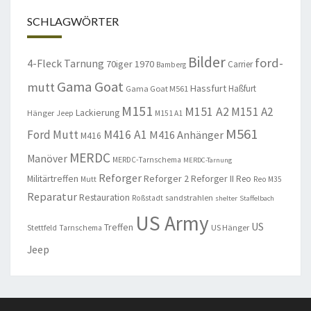
SCHLAGWÖRTER
Bilder
ford-
4-Fleck Tarnung
70iger
1970
Carrier
Bamberg
Gama Goat
mutt
Hassfurt
Haßfurt
Gama Goat M561
M151
M151 A2
M151 A2
Lackierung
Hänger
Jeep
M151 A1
M561
Ford Mutt
M416 A1
M416 Anhänger
M416
MERDC
Manöver
MERDC-Tarnschema
MERDC-Tarnung
Reforger
Militärtreffen
Reforger 2
Reforger II
Reo
Mutt
Reo M35
Reparatur
Restauration
sandstrahlen
Roßstadt
shelter
Staffelbach
US Army
US
Treffen
US Hänger
Stettfeld
Tarnschema
Jeep