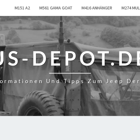
M151 A2
M561 GAMA GOAT
M416 ANHÄNGER
M274 MUL
US-DEPOT.D
formationen Und Tipps Zum Jeep De