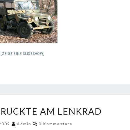
[ZEIGE EINE SLIDESHOW]
MEIN
 RUCKTE AM LENKRAD
MUTT
RUCKTE
Kommentare
 2009
Admin
0 Kommentare