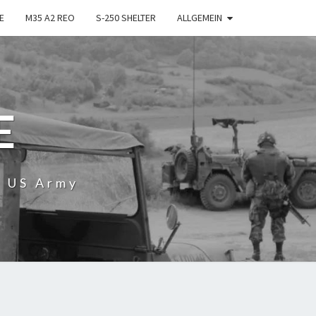
E
M35 A2 REO
S-250 SHELTER
ALLGEMEIN
E
r US Army