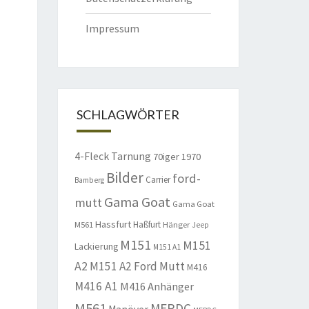
Impressum
SCHLAGWÖRTER
4-Fleck Tarnung
70iger
1970
Bilder
ford-
Carrier
Bamberg
Gama Goat
mutt
Gama Goat
Hassfurt
Haßfurt
M561
Hänger
Jeep
M151
M151
Lackierung
M151 A1
A2
M151 A2 Ford Mutt
M416
M416 A1
M416 Anhänger
M561
MERDC