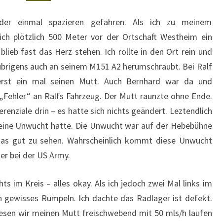
AM
LENKRAD
der einmal spazieren gefahren. Als ich zu meinem
 ich plötzlich 500 Meter vor der Ortschaft Westheim ein
ieb fast das Herz stehen. Ich rollte in den Ort rein und
übrigens auch an seinem M151 A2 herumschraubt. Bei Ralf
rst ein mal seinen Mutt. Auch Bernhard war da und
„Fehler“ an Ralfs Fahrzeug. Der Mutt raunzte ohne Ende.
renziale drin – es hatte sich nichts geändert. Leztendlich
e eine Unwucht hatte. Die Unwucht war auf der Hebebühne
as gut zu sehen. Wahrscheinlich kommt diese Unwucht
er bei der US Army.
ts im Kreis – alles okay. Als ich jedoch zwei Mal links im
ein gewisses Rumpeln. Ich dachte das Radlager ist defekt.
sen wir meinen Mutt freischwebend mit 50 mls/h laufen