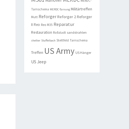
Manöver
MERDC-
Militärtreffen
Tarnschema
MERDC-Tarnung
Reforger
Reforger 2
Reforger
Mutt
Reparatur
II
Reo
Reo M35
Restauration
sandstrahlen
Roßstadt
Stettfeld
Tarnschema
shelter
Staffelbach
US Army
Treffen
US Hänger
US Jeep