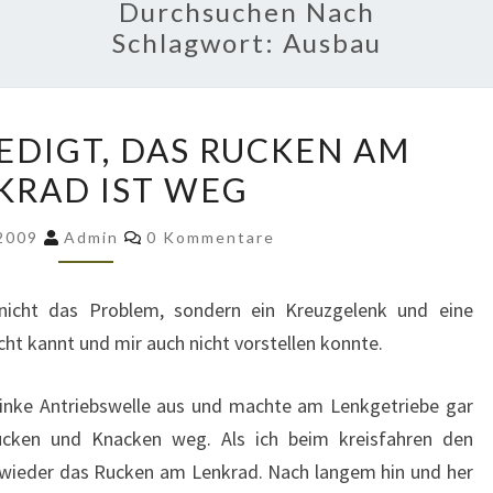
Durchsuchen Nach
Schlagwort:
Ausbau
ENDLICH
EDIGT, DAS RUCKEN AM
ERLEDIGT,
KRAD IST WEG
DAS
RUCKEN
Kommentare
 2009
Admin
0 Kommentare
AM
LENKRAD
nicht das Problem, sondern ein Kreuzgelenk und eine
IST
cht kannt und mir auch nicht vorstellen konnte.
WEG
 linke Antriebswelle aus und machte am Lenkgetriebe gar
ucken und Knacken weg. Als ich beim kreisfahren den
ch wieder das Rucken am Lenkrad. Nach langem hin und her