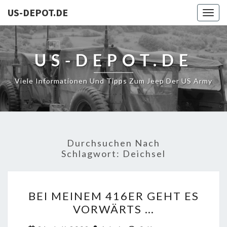
US-DEPOT.DE
Togg
navig
US-DEPOT.DE
Viele Informationen Und Tipps Zum Jeep Der US Army
Durchsuchen Nach
Schlagwort:
Deichsel
BEI
BEI MEINEM 416ER GEHT ES
MEINEM
VORWÄRTS …
416ER
GEHT
Kommentare