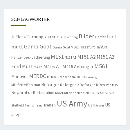
SCHLAGWÖRTER
Bilder
ford-
4-Fleck Tarnung
70iger
1970
Carrier
Bamberg
Gama Goat
mutt
Hassfurt
Haßfurt
Gama Goat M561
M151
M151 A2
M151 A2
Lackierung
Hänger
Jeep
M151 A1
M561
Ford Mutt
M416 A1
M416 Anhänger
M416
MERDC
Manöver
MERDC-Tarnschema
MERDC-Tarnung
Reforger
Militärtreffen
Reforger 2
Reforger II
Reo
Mutt
Reo M35
Reparatur
Restauration
sandstrahlen
Roßstadt
shelter
Staffelbach
US Army
US
Treffen
US Hänger
Stettfeld
Tarnschema
Jeep