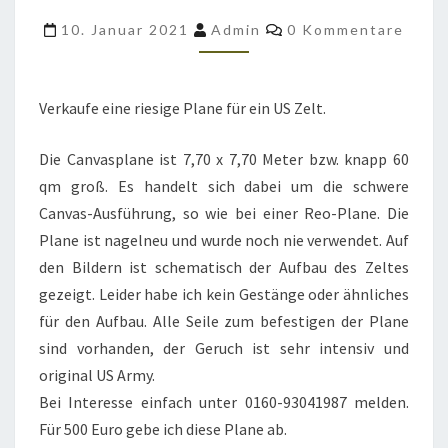
FÜR
Kommentare
10. Januar 2021
Admin
0 Kommentare
PANZERZELT
US
ARMY
Verkaufe eine riesige Plane für ein US Zelt.
Die Canvasplane ist 7,70 x 7,70 Meter bzw. knapp 60
qm groß. Es handelt sich dabei um die schwere
Canvas-Ausführung, so wie bei einer Reo-Plane. Die
Plane ist nagelneu und wurde noch nie verwendet. Auf
den Bildern ist schematisch der Aufbau des Zeltes
gezeigt. Leider habe ich kein Gestänge oder ähnliches
für den Aufbau. Alle Seile zum befestigen der Plane
sind vorhanden, der Geruch ist sehr intensiv und
original US Army.
Bei Interesse einfach unter 0160-93041987 melden.
Für 500 Euro gebe ich diese Plane ab.