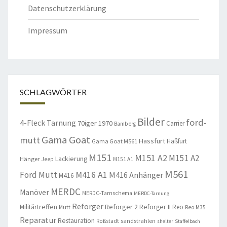
Datenschutzerklärung
Impressum
SCHLAGWÖRTER
Bilder
ford-
4-Fleck Tarnung
70iger
1970
Carrier
Bamberg
Gama Goat
mutt
Hassfurt
Haßfurt
Gama Goat M561
M151
M151 A2
M151 A2
Lackierung
Hänger
Jeep
M151 A1
M561
Ford Mutt
M416 A1
M416 Anhänger
M416
MERDC
Manöver
MERDC-Tarnschema
MERDC-Tarnung
Reforger
Militärtreffen
Reforger 2
Reforger II
Reo
Mutt
Reo M35
Reparatur
Restauration
sandstrahlen
Roßstadt
shelter
Staffelbach