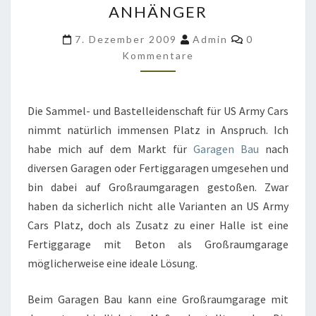
NHÄNGER
I
Kommentare
DEAL F
7. Dezember 2009
Admin
0
Kommentare
ÜR U
S A
RMY C
Die Sammel- und Bastelleidenschaft für US Army Cars
ARS U
nimmt natürlich immensen Platz in Anspruch. Ich
ND A
habe mich auf dem Markt für
Garagen Bau
nach
NHÄNGER
diversen Garagen oder Fertiggaragen umgesehen und
bin dabei auf Großraumgaragen gestoßen. Zwar
haben da sicherlich nicht alle Varianten an US Army
Cars Platz, doch als Zusatz zu einer Halle ist eine
Fertiggarage mit Beton als Großraumgarage
möglicherweise eine ideale Lösung.
Beim Garagen Bau kann eine Großraumgarage mit