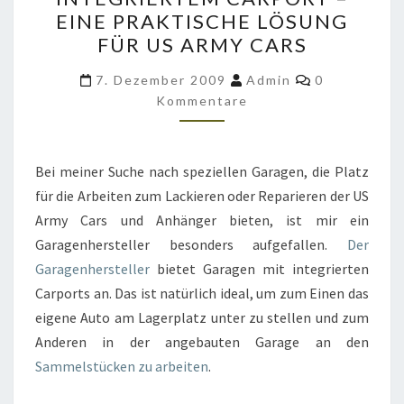
MIT
EINE PRAKTISCHE LÖSUNG
INTEGRIERTEM
FÜR US ARMY CARS
CARPORT
Kommentare
–
7. Dezember 2009
Admin
0
Kommentare
EINE
PRAKTISCHE
LÖSUNG
Bei meiner Suche nach speziellen Garagen, die Platz
FÜR
für die Arbeiten zum Lackieren oder Reparieren der US
US
Army Cars und Anhänger bieten, ist mir ein
ARMY
Garagenhersteller besonders aufgefallen.
Der
CARS
Garagenhersteller
bietet Garagen mit integrierten
Carports an. Das ist natürlich ideal, um zum Einen das
eigene Auto am Lagerplatz unter zu stellen und zum
Anderen in der angebauten Garage an den
Sammelstücken zu arbeiten
.