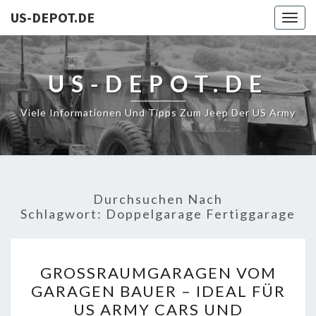
US-DEPOT.DE
Togg
navig
US-DEPOT.DE
Viele Informationen Und Tipps Zum Jeep Der US Army
Durchsuchen Nach
Schlagwort:
Doppelgarage Fertiggarage
GROSSRAUMGARAGEN V
GROSSRAUMGARAGEN VOM G
OM G
ARAGEN BAUER – IDEAL FÜR U
ARAGEN B
S ARMY CARS UND A
AUER –