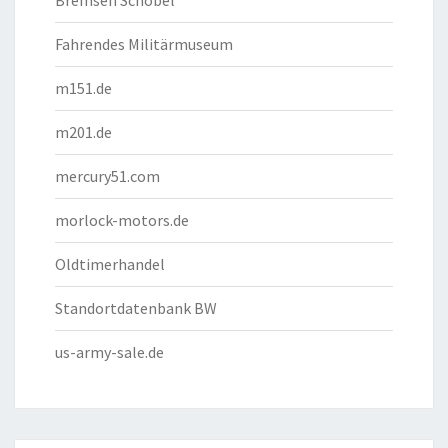
Bremsen Schöbel
Fahrendes Militärmuseum
m151.de
m201.de
mercury51.com
morlock-motors.de
Oldtimerhandel
Standortdatenbank BW
us-army-sale.de