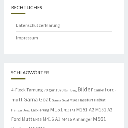
RECHTLICHES
Datenschutzerklärung
Impressum
SCHLAGWÖRTER
Bilder
ford-
4-Fleck Tarnung
70iger
1970
Carrier
Bamberg
Gama Goat
mutt
Hassfurt
Haßfurt
Gama Goat M561
M151
M151 A2
M151 A2
Lackierung
Hänger
Jeep
M151 A1
M561
Ford Mutt
M416 A1
M416 Anhänger
M416