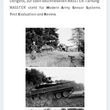
Übrigens, zur oben beschriebenen MASSTER-Tarnung:
MASSTER steht für
M
odern
A
rmy
S
ensor
S
ystems
T
est
E
valuation and
R
eview.