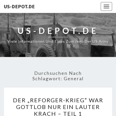
US-DEPOT.DE
Togg
navig
US-DEPOT.DE
Viele Informationen Und Tipps Zum Jeep Der US Army
Durchsuchen Nach
Schlagwort:
General
DER
DER „REFORGER-KRIEG“ WAR
„REFORGER-
GOTTLOB NUR EIN LAUTER
KRIEG“
KRACH – TEIL 1
WAR