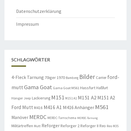
Datenschutzerklärung
Impressum
SCHLAGWÖRTER
Bilder
ford-
4-Fleck Tarnung
70iger
1970
Carrier
Bamberg
Gama Goat
mutt
Hassfurt
Haßfurt
Gama Goat M561
M151
M151 A2
M151 A2
Lackierung
Hänger
Jeep
M151 A1
M561
Ford Mutt
M416 A1
M416 Anhänger
M416
MERDC
Manöver
MERDC-Tarnschema
MERDC-Tarnung
Reforger
Militärtreffen
Reforger 2
Reforger II
Reo
Mutt
Reo M35