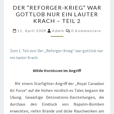
DER
DER “REFORGER-KRIEG” WAR
“REFORGER-
GOTTLOB NUR EIN LAUTER
KRIEG”
KRACH – TEIL 2
WAR
GOTTLOB
Kommentare
11. April 2009
Admin
0 Kommentare
NUR
EIN
LAUTER
Zum 1. Teil von: Der „Reforger-Krieg“ war gottlob nur
KRACH
ein lauter Krach
–
Wilde Hornissen im Angriff
TEIL
2
Mit einem Starfighter-Angriff der „Royal Canadian
Air Force“ auf die Höhen nördlich es Tales begann die
Übung. Gewaltige Detonations-Darstellungen, die
durchaus den Eindruck von Napalm-Bomben
erweckten, riefen Brände und dicke Rauchwolken am