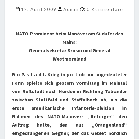
GOTTLOB
Kommentare
12. April 2009
Admin
0 Kommentare
NUR
EIN
LAUTER
NATO-Prominenz beim Manöver am Südufer des
KRACH
Mains:
–
Generalsekretär Brosio und General
TEIL
Westmoreland
1
R o ß s t a d t. Krieg in gottlob nur angedeuteter
Form spielte sich gestern vormittag im Maintal
von Roßstadt nach Norden in Richtung Talränder
zwischen Stettfeld und Staffelbach ab, als die
erste amerikanische Infanterie-Division im
Rahmen des NATO-Manövers „Reforger“ den
Auftrag hatte, den aus „Orangenland“
eingedrungenen Gegner, der das Gebiet nördlich