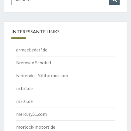
nach:
INTERESSANTE LINKS
armeebedarf.de
Bremsen Schöbel
Fahrendes Militärmuseum
m151.de
m201.de
mercury51.com
morlock-motors.de