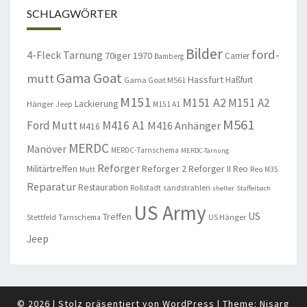
SCHLAGWÖRTER
Bilder
ford-
4-Fleck Tarnung
70iger
1970
Carrier
Bamberg
Gama Goat
mutt
Hassfurt
Haßfurt
Gama Goat M561
M151
M151 A2
M151 A2
Lackierung
Hänger
Jeep
M151 A1
M561
Ford Mutt
M416 A1
M416 Anhänger
M416
MERDC
Manöver
MERDC-Tarnschema
MERDC-Tarnung
Reforger
Militärtreffen
Reforger 2
Reforger II
Reo
Mutt
Reo M35
Reparatur
Restauration
sandstrahlen
Roßstadt
shelter
Staffelbach
US Army
US
Treffen
US Hänger
Stettfeld
Tarnschema
Jeep
© 2026
|
Stolz präsentiert von
WordPress
|
Theme:
Nisarg