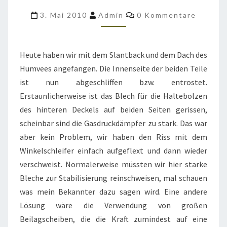
HUMVEE
Kommentare
3. Mai 2010
Admin
0 Kommentare
GESCHLIFFEN
UND
ENTROSTET
Heute haben wir mit dem Slantback und dem Dach des
Humvees angefangen. Die Innenseite der beiden Teile
ist nun abgeschliffen bzw. entrostet.
Erstaunlicherweise ist das Blech für die Haltebolzen
des hinteren Deckels auf beiden Seiten gerissen,
scheinbar sind die Gasdruckdämpfer zu stark. Das war
aber kein Problem, wir haben den Riss mit dem
Winkelschleifer einfach aufgeflext und dann wieder
verschweist. Normalerweise müssten wir hier starke
Bleche zur Stabilisierung reinschweisen, mal schauen
was mein Bekannter dazu sagen wird. Eine andere
Lösung wäre die Verwendung von großen
Beilagscheiben, die die Kraft zumindest auf eine