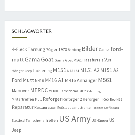
SCHLAGWÖRTER
Bilder
ford-
4-Fleck Tarnung
70iger
1970
Carrier
Bamberg
Gama Goat
mutt
Hassfurt
Haßfurt
Gama Goat M561
M151
M151 A2
M151 A2
Lackierung
Hänger
Jeep
M151 A1
M561
Ford Mutt
M416 A1
M416 Anhänger
M416
MERDC
Manöver
MERDC-Tarnschema
MERDC-Tarnung
Reforger
Militärtreffen
Reforger 2
Reforger II
Reo
Mutt
Reo M35
Reparatur
Restauration
sandstrahlen
Roßstadt
shelter
Staffelbach
US Army
US
Treffen
US Hänger
Stettfeld
Tarnschema
Jeep