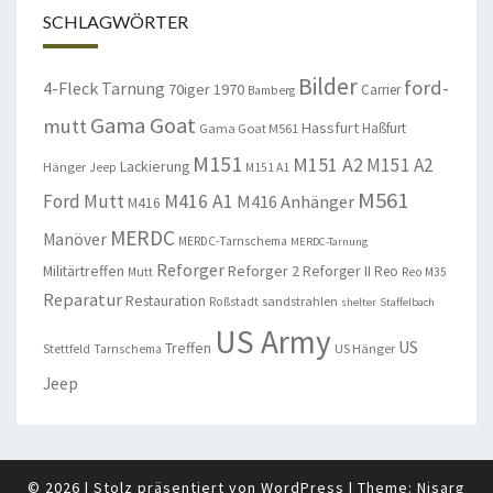
SCHLAGWÖRTER
Bilder
ford-
4-Fleck Tarnung
70iger
1970
Carrier
Bamberg
Gama Goat
mutt
Hassfurt
Haßfurt
Gama Goat M561
M151
M151 A2
M151 A2
Lackierung
Hänger
Jeep
M151 A1
M561
Ford Mutt
M416 A1
M416 Anhänger
M416
MERDC
Manöver
MERDC-Tarnschema
MERDC-Tarnung
Reforger
Militärtreffen
Reforger 2
Reforger II
Reo
Mutt
Reo M35
Reparatur
Restauration
sandstrahlen
Roßstadt
shelter
Staffelbach
US Army
US
Treffen
US Hänger
Stettfeld
Tarnschema
Jeep
© 2026
|
Stolz präsentiert von
WordPress
|
Theme:
Nisarg