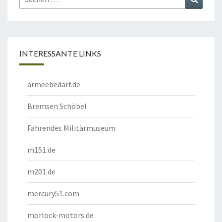
nach:
INTERESSANTE LINKS
armeebedarf.de
Bremsen Schöbel
Fahrendes Militärmuseum
m151.de
m201.de
mercury51.com
morlock-motors.de