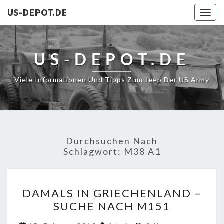
US-DEPOT.DE
Togg
navig
US-DEPOT.DE
Viele Informationen Und Tipps Zum Jeep Der US Army
Durchsuchen Nach
Schlagwort:
M38 A1
DAMALS
DAMALS IN GRIECHENLAND –
IN
SUCHE NACH M151
GRIECHENLAND
–
Kommentare