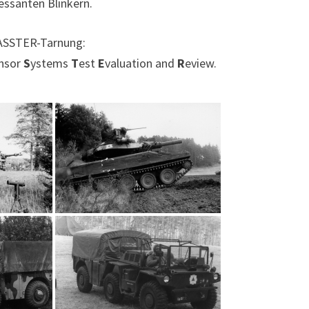
essanten Blinkern.
MASSTER-Tarnung:
nsor
S
ystems
T
est
E
valuation and
R
eview.