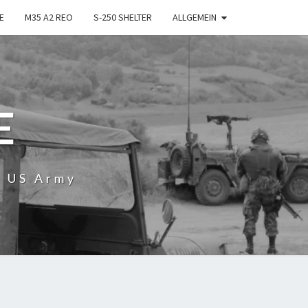
E
M35 A2 REO
S-250 SHELTER
ALLGEMEIN
E
r US Army