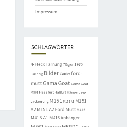
Impressum
SCHLAGWÖRTER
4-Fleck Tarnung
70iger
1970
Bilder
ford-
Carrier
Bamberg
Gama Goat
mutt
Gama Goat
Hassfurt
Haßfurt
M561
Hänger
Jeep
M151
M151
Lackierung
M151 A1
A2
M151 A2 Ford Mutt
M416
M416 A1
M416 Anhänger
M561
MERDC