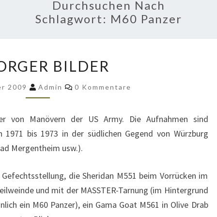
Durchsuchen Nach
Schlagwort:
M60 Panzer
REFORGER
ORGER BILDER
BILDER
Kommentare
er 2009
Admin
0 Kommentare
lder von Manövern der US Army. Die Aufnahmen sind
n 1971 bis 1973 in der südlichen Gegend von Würzburg
Bad Mergentheim usw.).
 Gefechtsstellung, die Sheridan M551 beim Vorrücken im
eilweinde und mit der MASSTER-Tarnung (im Hintergrund
nlich ein M60 Panzer), ein Gama Goat M561 in Olive Drab