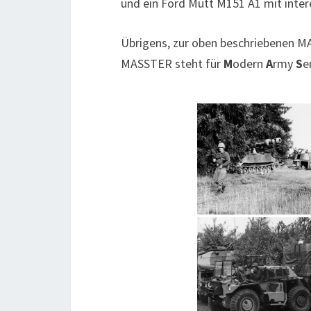
und ein Ford Mutt M151 A1 mit inter
Übrigens, zur oben beschriebenen 
MASSTER steht für
M
odern
A
rmy
S
e