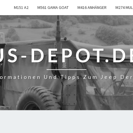
M151 A2
M561 GAMA GOAT
M416 ANHÄNGER
M274 MUL
US-DEPOT.D
formationen Und Tipps Zum Jeep De