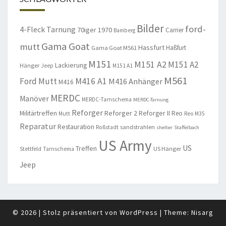
Bilder
ford-
4-Fleck Tarnung
70iger
1970
Carrier
Bamberg
Gama Goat
mutt
Hassfurt
Haßfurt
Gama Goat M561
M151
M151 A2
M151 A2
Lackierung
Hänger
Jeep
M151 A1
M561
Ford Mutt
M416 A1
M416 Anhänger
M416
MERDC
Manöver
MERDC-Tarnschema
MERDC-Tarnung
Reforger
Militärtreffen
Reforger 2
Reforger II
Reo
Mutt
Reo M35
Reparatur
Restauration
sandstrahlen
Roßstadt
shelter
Staffelbach
US Army
US
Treffen
US Hänger
Stettfeld
Tarnschema
Jeep
© 2026
|
Stolz präsentiert von
WordPress
|
Theme:
Nisarg