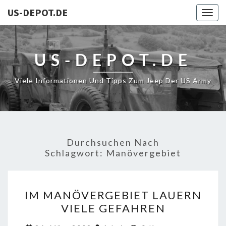
US-DEPOT.DE
Togg
navig
US-DEPOT.DE
Viele Informationen Und Tipps Zum Jeep Der US Army
Durchsuchen Nach
Schlagwort:
Manövergebiet
IM
IM MANÖVERGEBIET LAUERN
MANÖVERGEBIET
VIELE GEFAHREN
LAUERN
VIELE
Kommentare