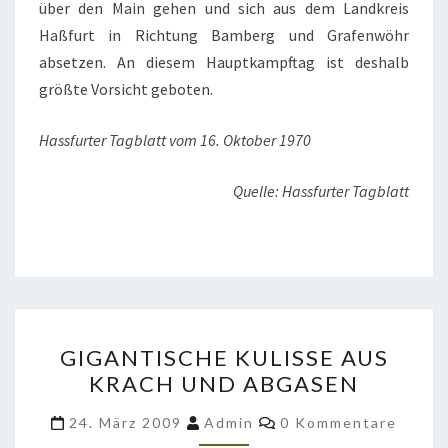
über den Main gehen und sich aus dem Landkreis
Haßfurt in Richtung Bamberg und Grafenwöhr
absetzen. An diesem Hauptkampftag ist deshalb
größte Vorsicht geboten.
Hassfurter Tagblatt vom 16. Oktober 1970
Quelle: Hassfurter Tagblatt
GIGANTISCHE
GIGANTISCHE KULISSE AUS
KULISSE
KRACH UND ABGASEN
AUS
KRACH
Kommentare
24. März 2009
Admin
0 Kommentare
UND