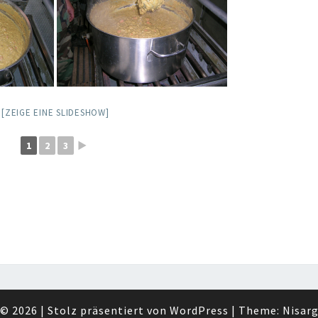
[ZEIGE EINE SLIDESHOW]
1
2
3
►
© 2026
|
Stolz präsentiert von
WordPress
|
Theme:
Nisar