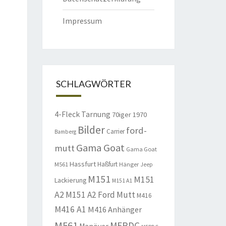
Impressum
SCHLAGWÖRTER
4-Fleck Tarnung
70iger
1970
Bilder
ford-
Carrier
Bamberg
Gama Goat
mutt
Gama Goat
Hassfurt
Haßfurt
M561
Hänger
Jeep
M151
M151
Lackierung
M151 A1
A2
M151 A2 Ford Mutt
M416
M416 A1
M416 Anhänger
M561
MERDC