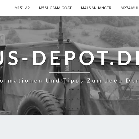
M151 A2
M561 GAMA GOAT
M416 ANHÄNGER
M274 MUL
US-DEPOT.D
formationen Und Tipps Zum Jeep De