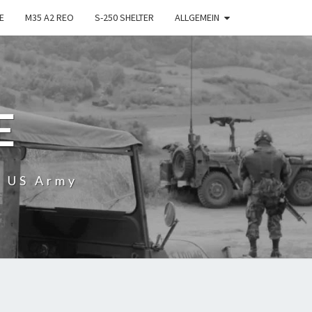
E
M35 A2 REO
S-250 SHELTER
ALLGEMEIN
E
r US Army