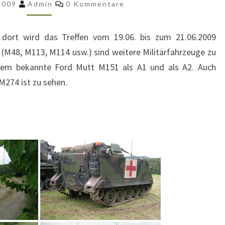
Kommentare
 2009
Admin
0 Kommentare
TEIL
1
 dort wird das Treffen vom 19.06. bis zum 21.06.2009
(M48, M113, M114 usw.) sind weitere Militärfahrzeuge zu
dem bekannte Ford Mutt M151 als A1 und als A2. Auch
M274 ist zu sehen.