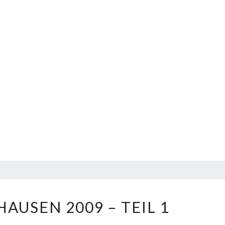
RÜTSCHENHAUSEN
AUSEN 2009 – TEIL 1
2009
–