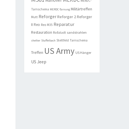
Manöver
MERDC-
Militärtreffen
Tarnschema
MERDC-Tarnung
Reforger
Reforger 2
Reforger
Mutt
Reparatur
II
Reo
Reo M35
Restauration
sandstrahlen
Roßstadt
Stettfeld
Tarnschema
shelter
Staffelbach
US Army
Treffen
US Hänger
US Jeep