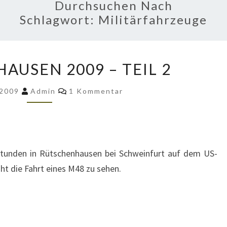
Durchsuchen Nach
Schlagwort:
Militärfahrzeuge
RÜTSCHENHAUSEN
AUSEN 2009 – TEIL 2
2009
–
Kommentare
 2009
Admin
1 Kommentar
TEIL
2
 Stunden in Rütschenhausen bei Schweinfurt auf dem US-
ght die Fahrt eines M48 zu sehen.