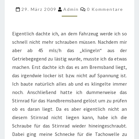
M151
Kommentare
29. März 2009
Admin
0 Kommentare
A2
FORD
MUTT
Eigentlich dachte ich, an dem Fahrzeug werde ich so
MUSSTE
schnell nicht mehr schrauben müssen. Nachdem mir
RAUS
aber ab 45 mls/h das „klingeln“ aus der
Getriebegegend zu lästig wurde, musste ich da etwas
machen. Erst dachte ich das es am Bremsband liegt,
das irgendwie locker ist bzw. nicht auf Spannung ist.
Ich baute natürlich alles ab und es klingelte immer
noch. Anschließend hatte ich dummerweise das
Stirnrad für das Handbremsband gelöst um zu prüfen
ob es daran liegt. Da es aber eigentlich nicht an
diesem Stirnrad nicht liegen kann, habe ich die
Schraube für das Stirnrad wieder hineingeschraubt.
Dabei ging meine Schnecke für die Tachowelle zu