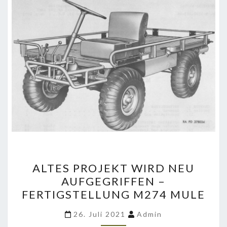
ALTES
ALTES PROJEKT WIRD NEU
PROJEKT
AUFGEGRIFFEN –
WIRD
FERTIGSTELLUNG M274 MULE
NEU
AUFGEGRIFFEN
26. Juli 2021
Admin
–