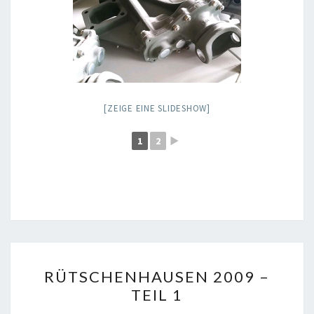
[ZEIGE EINE SLIDESHOW]
1
2
►
RÜTSCHENHAUSEN
RÜTSCHENHAUSEN 2009 –
2009
TEIL 1
–