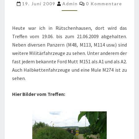
TEIL
Kommentare
19. Juni 2009
Admin
0 Kommentare
1
Heute war ich in Rütschenhausen, dort wird das
Treffen vom 19.06. bis zum 21.06.2009 abgehalten.
Neben diversen Panzern (M48, M113, M114 usw.) sind
weitere Militärfahrzeuge zu sehen. Unter anderem der
fast jedem bekannte Ford Mutt M151 als A1 und als A2.
Auch Halbkettenfahrzeuge und eine Mule M274 ist zu
sehen.
Hier Bilder vom Treffen: