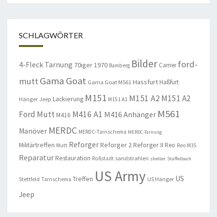
SCHLAGWÖRTER
Bilder
ford-
4-Fleck Tarnung
70iger
1970
Carrier
Bamberg
Gama Goat
mutt
Hassfurt
Haßfurt
Gama Goat M561
M151
M151 A2
M151 A2
Lackierung
Hänger
Jeep
M151 A1
M561
Ford Mutt
M416 A1
M416 Anhänger
M416
MERDC
Manöver
MERDC-Tarnschema
MERDC-Tarnung
Reforger
Militärtreffen
Reforger 2
Reforger II
Reo
Mutt
Reo M35
Reparatur
Restauration
sandstrahlen
Roßstadt
shelter
Staffelbach
US Army
US
Treffen
US Hänger
Stettfeld
Tarnschema
Jeep