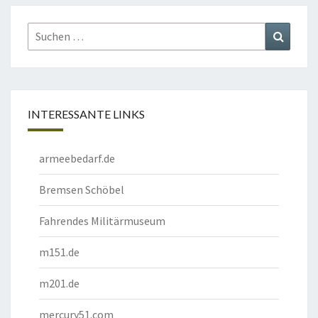
Suchen
Suchen
nach:
INTERESSANTE LINKS
armeebedarf.de
Bremsen Schöbel
Fahrendes Militärmuseum
m151.de
m201.de
mercury51.com