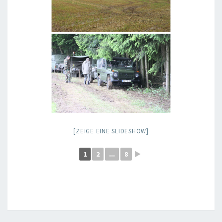
[ZEIGE EINE SLIDESHOW]
1
2
...
8
►