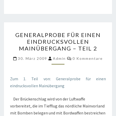
GENERALPROBE
GENERALPROBE FÜR EINEN
FÜR
EINDRUCKSVOLLEN
EINEN
MAINÜBERGANG – TEIL 2
EINDRUCKSVOLLEN
MAINÜBERGANG
Kommentare
30. März 2009
Admin
0 Kommentare
–
TEIL
2
Zum 1. Teil von: Generalprobe für einen
eindrucksvollen Mainübergang
Der Brückenschlag wird von der Luftwaffe
vorbereitet, die im Tiefflug das nördliche Mainvorland
mit Bomben belegen und mit Bordwaffen bestreichen