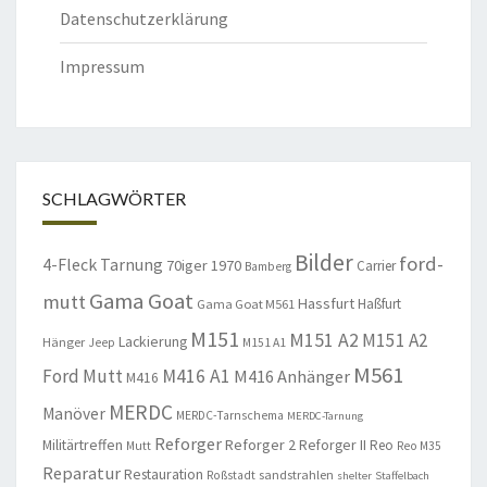
Datenschutzerklärung
Impressum
SCHLAGWÖRTER
Bilder
ford-
4-Fleck Tarnung
70iger
1970
Carrier
Bamberg
Gama Goat
mutt
Hassfurt
Haßfurt
Gama Goat M561
M151
M151 A2
M151 A2
Lackierung
Hänger
Jeep
M151 A1
M561
Ford Mutt
M416 A1
M416 Anhänger
M416
MERDC
Manöver
MERDC-Tarnschema
MERDC-Tarnung
Reforger
Militärtreffen
Reforger 2
Reforger II
Reo
Mutt
Reo M35
Reparatur
Restauration
sandstrahlen
Roßstadt
shelter
Staffelbach