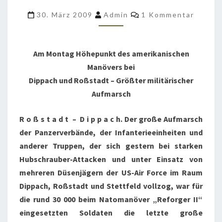
MAINÜBERGANG
Kommentare
30. März 2009
Admin
1 Kommentar
–
TEIL
1
Am Montag Höhepunkt des amerikanischen
Manövers bei
Dippach und Roßstadt – Größter militärischer
Aufmarsch
R o ß s t a d t – D i p p a c h. Der große Aufmarsch
der Panzerverbände, der Infanterieeinheiten und
anderer Truppen, der sich gestern bei starken
Hubschrauber-Attacken und unter Einsatz von
mehreren Düsenjägern der US-Air Force im Raum
Dippach, Roßstadt und Stettfeld vollzog, war für
die rund 30 000 beim Natomanöver „Reforger II“
eingesetzten Soldaten die letzte große