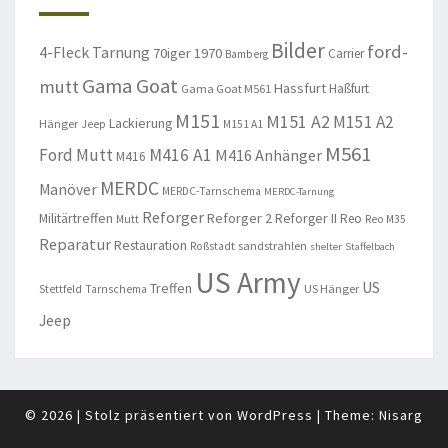
Bilder
ford-
4-Fleck Tarnung
70iger
1970
Carrier
Bamberg
Gama Goat
mutt
Hassfurt
Haßfurt
Gama Goat M561
M151
M151 A2
M151 A2
Lackierung
Hänger
Jeep
M151 A1
M561
Ford Mutt
M416 A1
M416 Anhänger
M416
MERDC
Manöver
MERDC-Tarnschema
MERDC-Tarnung
Reforger
Militärtreffen
Reforger 2
Reforger II
Reo
Mutt
Reo M35
Reparatur
Restauration
sandstrahlen
Roßstadt
shelter
Staffelbach
US Army
US
Treffen
US Hänger
Stettfeld
Tarnschema
Jeep
© 2026
|
Stolz präsentiert von
WordPress
|
Theme:
Nisarg