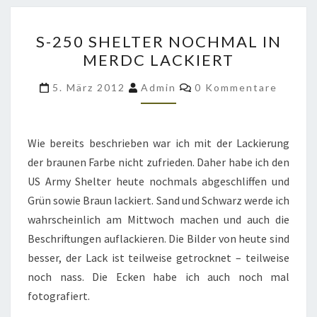
S-
S-250 SHELTER NOCHMAL IN
250
MERDC LACKIERT
SHELTER
NOCHMAL
Kommentare
5. März 2012
Admin
0 Kommentare
IN
MERDC
LACKIERT
Wie bereits beschrieben war ich mit der Lackierung
der braunen Farbe nicht zufrieden. Daher habe ich den
US Army Shelter heute nochmals abgeschliffen und
Grün sowie Braun lackiert. Sand und Schwarz werde ich
wahrscheinlich am Mittwoch machen und auch die
Beschriftungen auflackieren. Die Bilder von heute sind
besser, der Lack ist teilweise getrocknet – teilweise
noch nass. Die Ecken habe ich auch noch mal
fotografiert.