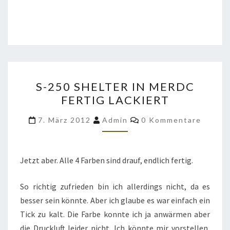
S-
S-250 SHELTER IN MERDC
250
FERTIG LACKIERT
SHELTER
IN
Kommentare
7. März 2012
Admin
0 Kommentare
MERDC
FERTIG
LACKIERT
Jetzt aber. Alle 4 Farben sind drauf, endlich fertig.
So richtig zufrieden bin ich allerdings nicht, da es
besser sein könnte. Aber ich glaube es war einfach ein
Tick zu kalt. Die Farbe konnte ich ja anwärmen aber
die Druckluft leider nicht. Ich könnte mir vorstellen,