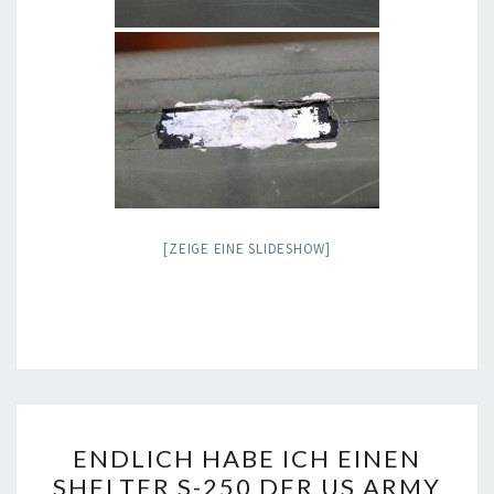
[ZEIGE EINE SLIDESHOW]
ENDLICH
ENDLICH HABE ICH EINEN
HABE
SHELTER S-250 DER US ARMY