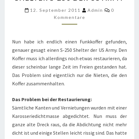
ICH
EINEN
Kommentar
12. September 2011
Admin
0
SHELTER
Kommentare
S-
250
Nun habe ich endlich einen Funkkoffer gefunden,
DER
genauer gesagt einen S-250 Shelter der US Army. Den
US
Koffer muss ich allerdings noch etwas restaurieren, da
ARMY
dieser scheinbar lange Zeit im Freien gestanden hat.
Das Problem sind eigentlich nur die Nieten, die den
Koffer zusammenhalten.
Das Problem bei der Restaurierung:
Sämtliche Kanten und Vernietungen wurden mit einer
Karosseriedichtmasse abgedichtet. Nun muss der
ganze alte Dreck raus, da die Abdichtung nicht mehr
dicht ist und einige Stellen leicht rissig sind. Das hatte