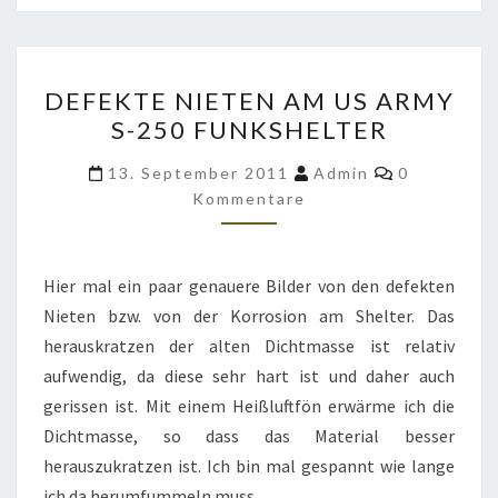
DEFEKTE
DEFEKTE NIETEN AM US ARMY
NIETEN
S-250 FUNKSHELTER
AM
US
Kommentar
13. September 2011
Admin
0
ARMY
Kommentare
S-
250
Hier mal ein paar genauere Bilder von den defekten
FUNKSHELTER
Nieten bzw. von der Korrosion am Shelter. Das
herauskratzen der alten Dichtmasse ist relativ
aufwendig, da diese sehr hart ist und daher auch
gerissen ist. Mit einem Heißluftfön erwärme ich die
Dichtmasse, so dass das Material besser
herauszukratzen ist. Ich bin mal gespannt wie lange
ich da herumfummeln muss …