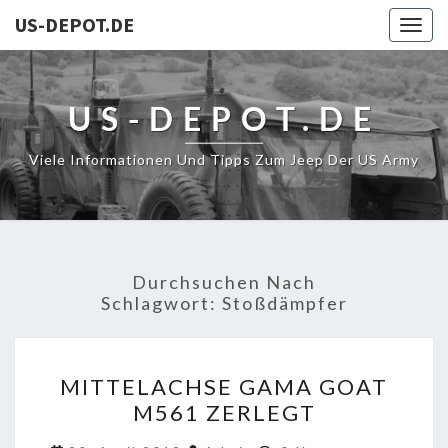
US-DEPOT.DE
Togg
navig
US-DEPOT.DE
Viele Informationen Und Tipps Zum Jeep Der US Army
Durchsuchen Nach
Schlagwort:
Stoßdämpfer
MITTELACHSE
MITTELACHSE GAMA GOAT
GAMA
M561 ZERLEGT
GOAT
M561
Kommentare