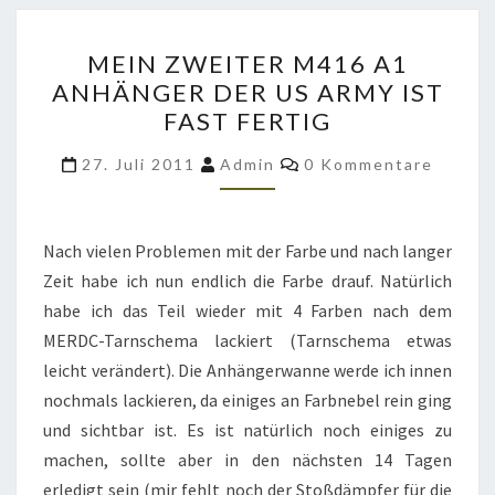
MEIN
MEIN ZWEITER M416 A1
ZWEITER
ANHÄNGER DER US ARMY IST
M416
FAST FERTIG
A1
ANHÄNGER
Kommentare
27. Juli 2011
Admin
0 Kommentare
DER
US
ARMY
Nach vielen Problemen mit der Farbe und nach langer
IST
Zeit habe ich nun endlich die Farbe drauf. Natürlich
FAST
habe ich das Teil wieder mit 4 Farben nach dem
FERTIG
MERDC-Tarnschema lackiert (Tarnschema etwas
leicht verändert). Die Anhängerwanne werde ich innen
nochmals lackieren, da einiges an Farbnebel rein ging
und sichtbar ist. Es ist natürlich noch einiges zu
machen, sollte aber in den nächsten 14 Tagen
erledigt sein (mir fehlt noch der Stoßdämpfer für die