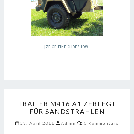
[ZEIGE EINE SLIDESHOW]
TRAILER
TRAILER M416 A1 ZERLEGT
M416
FÜR SANDSTRAHLEN
A1
ZERLEGT
Kommentare
28. April 2011
Admin
0 Kommentare
FÜR