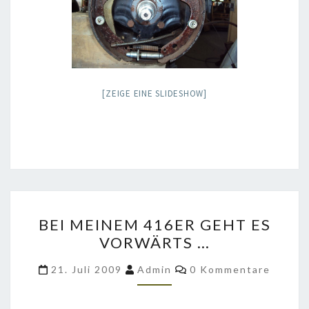
[ZEIGE EINE SLIDESHOW]
BEI
BEI MEINEM 416ER GEHT ES
MEINEM
VORWÄRTS …
416ER
GEHT
Kommentare
21. Juli 2009
Admin
0 Kommentare
ES
VORWÄRTS