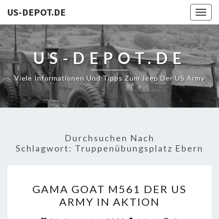
US-DEPOT.DE
Togg
navig
US-DEPOT.DE
Viele Informationen Und Tipps Zum Jeep Der US Army
Durchsuchen Nach
Schlagwort:
Truppenübungsplatz Ebern
GAMA
GAMA GOAT M561 DER US
GOAT
ARMY IN AKTION
M561
DER
Kommentar