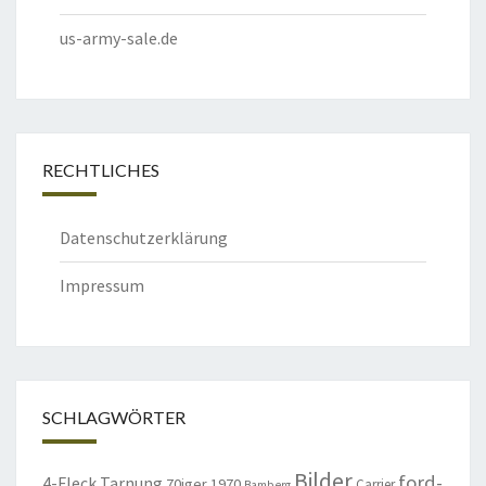
us-army-sale.de
RECHTLICHES
Datenschutzerklärung
Impressum
SCHLAGWÖRTER
Bilder
ford-
4-Fleck Tarnung
70iger
1970
Carrier
Bamberg