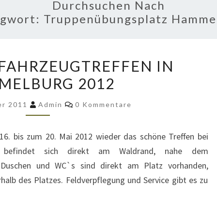
Durchsuchen Nach
agwort:
Truppenübungsplatz Hamme
3.
– FAHRZEUGTREFFEN IN
US
MELBURG 2012
–
BW
Kommentare
er 2011
Admin
0 Kommentare
–
FAHRZEUGTREFFEN
16. bis zum 20. Mai 2012 wieder das schöne Treffen bei
IN
 befindet sich direkt am Waldrand, nahe dem
HAMMELBURG
 Duschen und WC`s sind direkt am Platz vorhanden,
2012
rhalb des Platzes. Feldverpflegung und Service gibt es zu