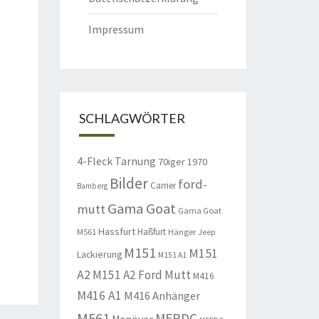
Impressum
SCHLAGWÖRTER
4-Fleck Tarnung
70iger
1970
Bilder
ford-
Carrier
Bamberg
Gama Goat
mutt
Gama Goat
Hassfurt
Haßfurt
M561
Hänger
Jeep
M151
M151
Lackierung
M151 A1
A2
M151 A2 Ford Mutt
M416
M416 A1
M416 Anhänger
M561
MERDC