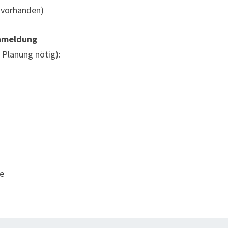
d vorhanden)
Anmeldung
 Planung nötig):
e