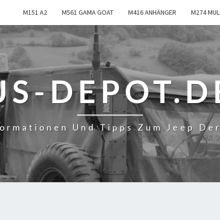
M151 A2
M561 GAMA GOAT
M416 ANHÄNGER
M274 MUL
US-DEPOT.D
formationen Und Tipps Zum Jeep De