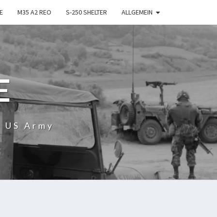
E
M35 A2 REO
S-250 SHELTER
ALLGEMEIN
E
r US Army