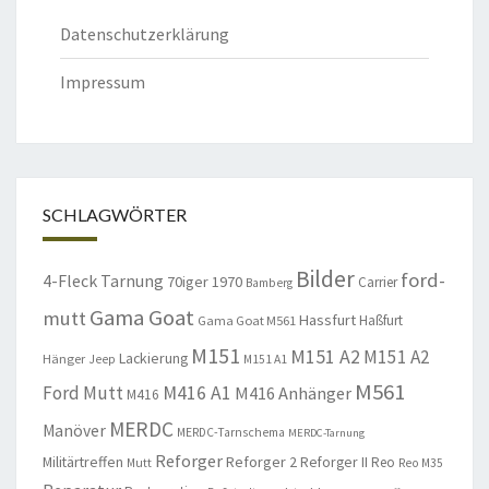
Datenschutzerklärung
Impressum
SCHLAGWÖRTER
Bilder
ford-
4-Fleck Tarnung
70iger
1970
Carrier
Bamberg
Gama Goat
mutt
Hassfurt
Haßfurt
Gama Goat M561
M151
M151 A2
M151 A2
Lackierung
Hänger
Jeep
M151 A1
M561
Ford Mutt
M416 A1
M416 Anhänger
M416
MERDC
Manöver
MERDC-Tarnschema
MERDC-Tarnung
Reforger
Militärtreffen
Reforger 2
Reforger II
Reo
Mutt
Reo M35