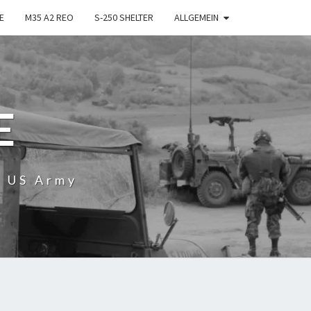
E
M35 A2 REO
S-250 SHELTER
ALLGEMEIN
E
r US Army