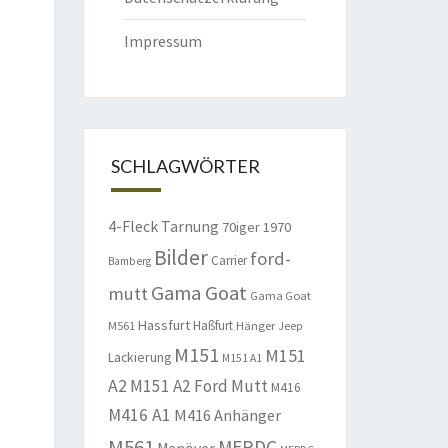
Impressum
SCHLAGWÖRTER
4-Fleck Tarnung
70iger
1970
Bilder
ford-
Carrier
Bamberg
Gama Goat
mutt
Gama Goat
Hassfurt
Haßfurt
M561
Hänger
Jeep
M151
M151
Lackierung
M151 A1
A2
M151 A2 Ford Mutt
M416
M416 A1
M416 Anhänger
M561
MERDC