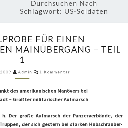
Durchsuchen Nach
Schlagwort:
US-Soldaten
GENERALPROBE
PROBE FÜR EINEN
FÜR
EN MAINÜBERGANG – TEIL
EINEN
1
EINDRUCKSVOLLEN
MAINÜBERGANG
Kommentare
 2009
Admin
1 Kommentar
–
TEIL
nkt des amerikanischen Manövers bei
1
adt – Größter militärischer Aufmarsch
 h. Der große Aufmarsch der Panzerverbände, der
Truppen, der sich gestern bei starken Hubschrauber-