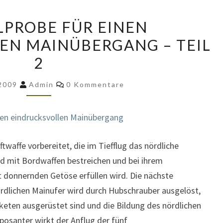
GENERALPROBE
PROBE FÜR EINEN
FÜR
EN MAINÜBERGANG – TEIL
EINEN
2
EINDRUCKSVOLLEN
MAINÜBERGANG
Kommentare
 2009
Admin
0 Kommentare
–
TEIL
inen eindrucksvollen Mainübergang
2
waffe vorbereitet, die im Tiefflug das nördliche
 mit Bordwaffen bestreichen und bei ihrem
donnernden Getöse erfüllen wird. Die nächste
rdlichen Mainufer wird durch Hubschrauber ausgelöst,
keten ausgerüstet sind und die Bildung des nördlichen
osanter wirkt der Anflug der fünf