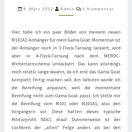
FÜRS
Kommentare
4. März 2012
Admin
1 Kommentar
GAMA
GOAT
M561
Hier habe ich ein paar Bilder von meinem neuen
M101A2-Anhänger für mein Gama Goat. Momentan ist
der Anhänger noch in 3-Fleck-Tarnung lackiert, wird
aber in 4-Fleck-Tarnung nach dem MERDC-
Wintertarnschema umlackiert. Das kann allerdings
noch relativ lange dauern, da ich erst das Gama Goat
komplett fertig machen will. Am liebsten würde ich
die Bereifung anpassen, weil die momentane
Bereifung nicht zum Gama Goat passt. Ich stelle mir
die Bereifung vom M101 oder M101A1, also den
Vorgängern vor. Diese hatten dieses typische
Militärprofil NDCC drauf. Dummerweise ist der
Lochkreis der „alten“ Felge anders als bei den