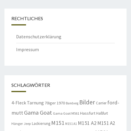
RECHTLICHES
Datenschutzerklärung
Impressum
SCHLAGWÖRTER
Bilder
ford-
4-Fleck Tarnung
70iger
1970
Carrier
Bamberg
Gama Goat
mutt
Hassfurt
Haßfurt
Gama Goat M561
M151
M151 A2
M151 A2
Lackierung
Hänger
Jeep
M151 A1