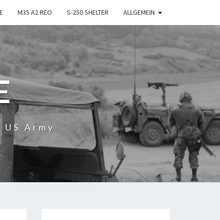
E
M35 A2 REO
S-250 SHELTER
ALLGEMEIN
E
r US Army