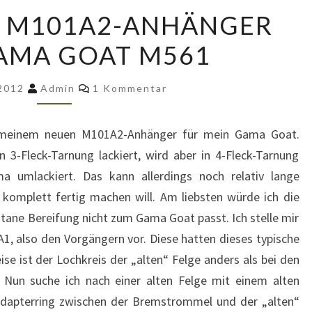
MEIN
R M101A2-ANHÄNGER
NEUER
AMA GOAT M561
M101A2-
ANHÄNGER
Kommentare
FÜRS
 2012
Admin
1 Kommentar
GAMA
GOAT
on meinem neuen M101A2-Anhänger für mein Gama Goat.
M561
3-Fleck-Tarnung lackiert, wird aber in 4-Fleck-Tarnung
 umlackiert. Das kann allerdings noch relativ lange
komplett fertig machen will. Am liebsten würde ich die
ane Bereifung nicht zum Gama Goat passt. Ich stelle mir
, also den Vorgängern vor. Diese hatten dieses typische
se ist der Lochkreis der „alten“ Felge anders als bei den
 Nun suche ich nach einer alten Felge mit einem alten
n Adapterring zwischen der Bremstrommel und der „alten“