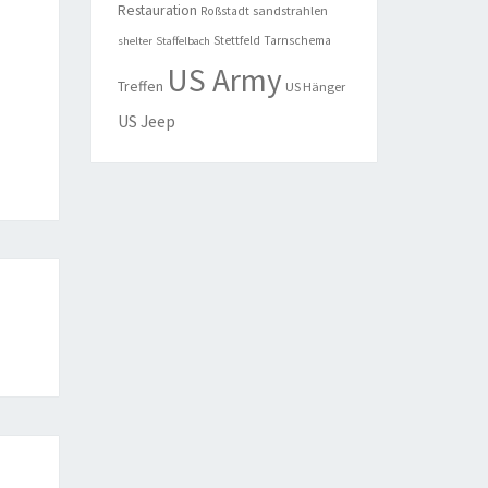
Restauration
sandstrahlen
Roßstadt
Stettfeld
Tarnschema
shelter
Staffelbach
US Army
Treffen
US Hänger
US Jeep