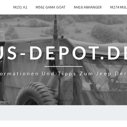
M151 A2
M561 GAMA GOAT
M416 ANHÄNGER
M274 MUL
US-DEPOT.D
formationen Und Tipps Zum Jeep De