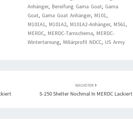
Anhänger
,
Bereifung Gama Goat
,
Gama
Goat
,
Gama Goat Anhänger
,
M101
,
M101A1
,
M101A2
,
M101A2-Anhänger
,
M561
,
MERDC
,
MERDC-Tarnschema
,
MERDC-
Wintertarnung
,
Miliärprofil NDCC
,
US Army
NÄCHSTER
kiert
S-250 Shelter Nochmal In MERDC Lackiert