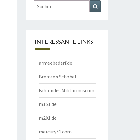
Suchen
Suchen
nach:
INTERESSANTE LINKS
armeebedarf.de
Bremsen Schöbel
Fahrendes Militärmuseum
m151.de
m201.de
mercury51.com