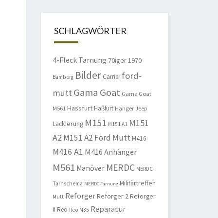
SCHLAGWÖRTER
4-Fleck Tarnung
70iger
1970
Bilder
ford-
Carrier
Bamberg
Gama Goat
mutt
Gama Goat
Hassfurt
Haßfurt
M561
Hänger
Jeep
M151
M151
Lackierung
M151 A1
A2
M151 A2 Ford Mutt
M416
M416 A1
M416 Anhänger
M561
MERDC
Manöver
MERDC-
Militärtreffen
Tarnschema
MERDC-Tarnung
Reforger
Reforger 2
Reforger
Mutt
Reparatur
II
Reo
Reo M35