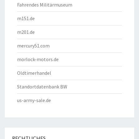
Fahrendes Militärmuseum
m151.de
m201.de
mercury51.com
morlock-motors.de
Oldtimerhandel
Standortdatenbank BW
us-army-sale.de
RECHTLICHES