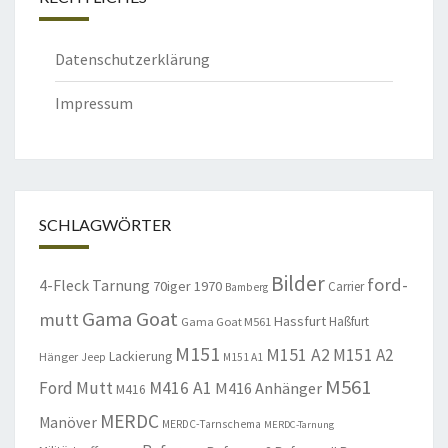
Datenschutzerklärung
Impressum
SCHLAGWÖRTER
Bilder
ford-
4-Fleck Tarnung
70iger
1970
Carrier
Bamberg
Gama Goat
mutt
Hassfurt
Haßfurt
Gama Goat M561
M151
M151 A2
M151 A2
Lackierung
Hänger
Jeep
M151 A1
M561
Ford Mutt
M416 A1
M416 Anhänger
M416
MERDC
Manöver
MERDC-Tarnschema
MERDC-Tarnung